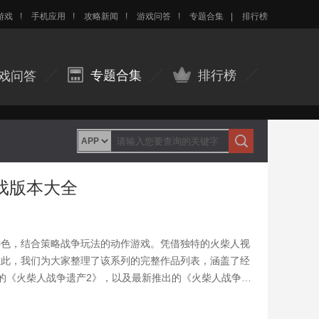
游戏
!
手机应用
!
攻略新闻
!
游戏问答
!
专题合集
|
排行榜
专题合集
排行榜
戏问答
戏版本大全
特色，结合策略战争玩法的动作游戏。凭借独特的火柴人视
在此，我们为大家整理了该系列的完整作品列表，涵盖了经
的《火柴人战争遗产2》，以及最新推出的《火柴人战争遗
机制上实现了显著突破，为玩家呈现了丰富多彩的战术娱
页面找到并下载您偏好的版本，尽情享受这款经典游戏的独