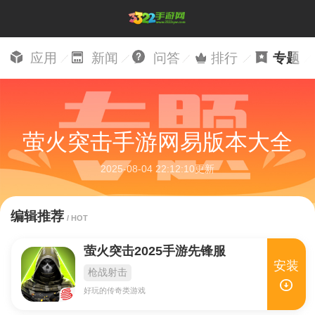
应用
新闻
问答
排行
专题
萤火突击手游网易版本大全
2025-08-04 22:12:10更新
编辑推荐
/ HOT
萤火突击2025手游先锋服
安装
枪战射击
好玩的传奇类游戏