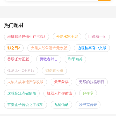
热门题材
班班暗黑怪物生存挑战5
云逆水寒手游
巨像骑士团
影之刃3
火柴人战争遗产无敌版
边境检察官中文版
香肠派对正版
勇敢者射击
和平精英
孤岛余生2手机版
御剑青云录
火柴人战争遗产修改版
天天象棋
无尽的拉格朗日
这就是江湖破解版
机器人炸弹射击
弹弹堂
节奏盒子传说之下模组
九魔仙劫
沙巴克传奇