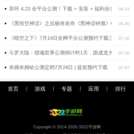
异环 4.23 全平台公测！下载 + 安装 + 福利全攻略，
04-23
《黑悟空神话》之后杨奇发布《黑神话钟馗》CG！预告
08-20
《晴空之下》7月14日全网平台公测预约下载三端同步
07-10
斗罗大陆：猎魂世界公测倒计时1天，跟成龙大哥一起
07-10
米姆米姆哈公测定档7月24日 | 提前预约下载
07-07
首页
游戏
专题
应用
排行
Copyright © 2014-2026.3322手游网