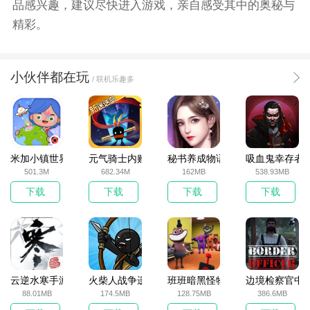
品感兴趣，建议尽快进入游戏，亲自感受其中的奥秘与
精彩。
小伙伴都在玩
/ 联机乐趣多
米加小镇世界2025官方版
元气骑士内购破解版
秘书养成物语
吸血鬼幸存者
501.3M
682.34M
162MB
538.93MB
下载
下载
下载
下载
云逆水寒手游
火柴人战争遗产无敌版
班班暗黑怪物生存挑战5
边境检察官中
88.01MB
174.5MB
128.75MB
386.6MB