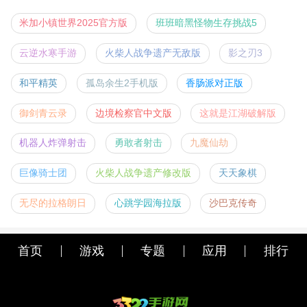
米加小镇世界2025官方版
班班暗黑怪物生存挑战5
云逆水寒手游
火柴人战争遗产无敌版
影之刃3
和平精英
孤岛余生2手机版
香肠派对正版
御剑青云录
边境检察官中文版
这就是江湖破解版
机器人炸弹射击
勇敢者射击
九魔仙劫
巨像骑士团
火柴人战争遗产修改版
天天象棋
无尽的拉格朗日
心跳学园海拉版
沙巴克传奇
首页
游戏
专题
应用
排行