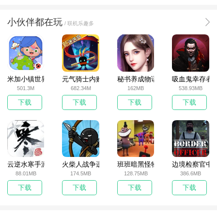
小伙伴都在玩
/ 联机乐趣多
米加小镇世界2025官方版
元气骑士内购破解版
秘书养成物语
吸血鬼幸存者
501.3M
682.34M
162MB
538.93MB
下载
下载
下载
下载
云逆水寒手游
火柴人战争遗产无敌版
班班暗黑怪物生存挑战5
边境检察官中
88.01MB
174.5MB
128.75MB
386.6MB
下载
下载
下载
下载