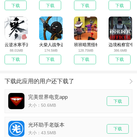
下载
下载
下载
下载
云逆水寒手游
火柴人战争遗产无敌版
班班暗黑怪物生存挑战5
边境检察官中
88.01MB
174.5MB
128.75MB
386.6MB
下载
下载
下载
下载
下载此应用的用户还下载了
完美世界电竞app
下载
大小：50.6MB
光环助手老版本
下载
大小：43.5MB