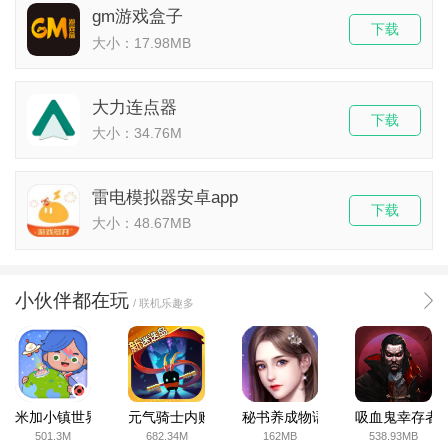
gm游戏盒子
下载
大小：17.98MB
大力连点器
下载
大小：34.76M
雷电模拟器安卓app
下载
大小：48.67MB
小伙伴都在玩
/ 联机乐趣多
米加小镇世界2025官方版
元气骑士内购破解版
秘书养成物语
吸血鬼幸存者
501.3M
682.34M
162MB
538.93MB