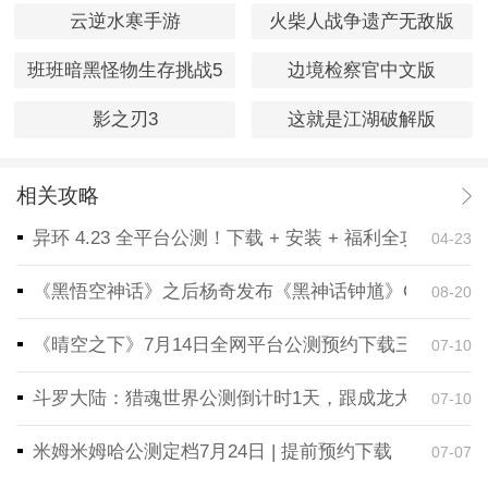
云逆水寒手游
火柴人战争遗产无敌版
班班暗黑怪物生存挑战5
边境检察官中文版
影之刃3
这就是江湖破解版
相关攻略
异环 4.23 全平台公测！下载 + 安装 + 福利全攻略，
04-23
《黑悟空神话》之后杨奇发布《黑神话钟馗》CG！预告
08-20
《晴空之下》7月14日全网平台公测预约下载三端同步
07-10
斗罗大陆：猎魂世界公测倒计时1天，跟成龙大哥一起
07-10
米姆米姆哈公测定档7月24日 | 提前预约下载
07-07