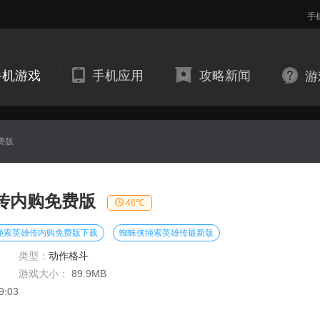
手
手机游戏
手机应用
攻略新闻
游
费版
传内购免费版
46℃
绳索英雄传内购免费版下载
蜘蛛侠绳索英雄传最新版
类型：
动作格斗
游戏大小：
89.9MB
9:03