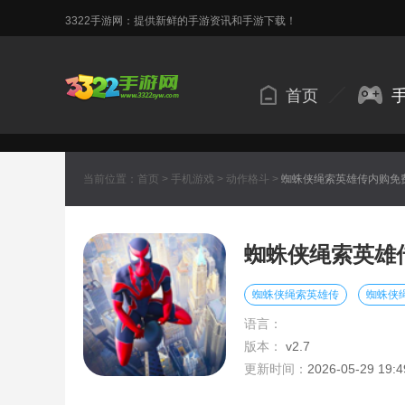
3322手游网：提供新鲜的手游资讯和手游下载！
首页
当前位置：
首页
>
手机游戏
>
动作格斗
>
蜘蛛侠绳索英雄传内购免
蜘蛛侠绳索英雄
蜘蛛侠绳索英雄传
蜘蛛侠
语言：
版本：
v2.7
更新时间：
2026-05-29 19:4