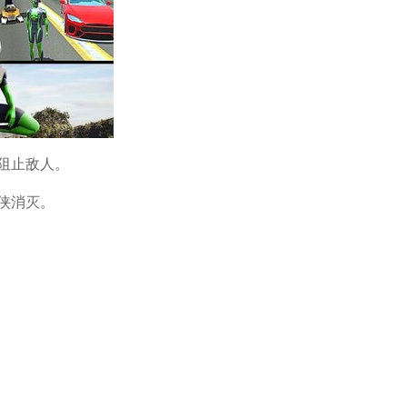
阻止敌人。
侠消灭。