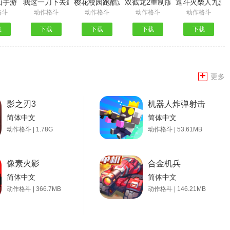
9人皮肤版
山手游
我这一刀下去最新版
樱花校园跑酷派对
双截龙2重制版
逗斗火柴人九游
格斗
动作格斗
动作格斗
动作格斗
动作格斗
载
下载
下载
下载
下载
+
更多
影之刃3
机器人炸弹射击
简体中文
简体中文
动作格斗 | 1.78G
动作格斗 | 53.61MB
像素火影
合金机兵
简体中文
简体中文
动作格斗 | 366.7MB
动作格斗 | 146.21MB