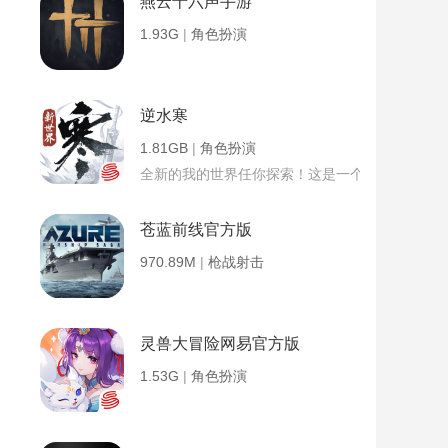
燕云十六声手游
1.93G
|
角色扮演
逆水寒
1.81GB
|
角色扮演
全新的我的世界任你探索！这是一个小提示字段。
苍蓝前线官方版
970.89M
|
枪战射击
灵兽大冒险网易官方版
1.53G
|
角色扮演