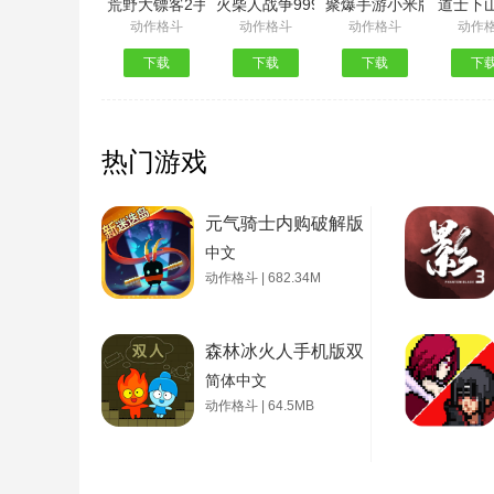
荒野大镖客2手机版
火柴人战争999999钻999999金币9999
聚爆手游小米版
道士下
动作格斗
动作格斗
动作格斗
动作
下载
下载
下载
下
热门游戏
元气骑士内购破解版
中文
动作格斗 | 682.34M
森林冰火人手机版双人版
简体中文
动作格斗 | 64.5MB