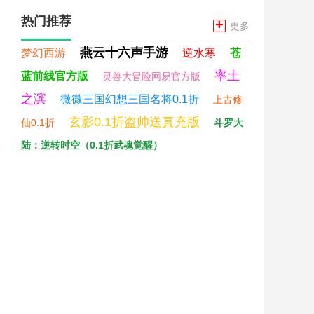
热门推荐
+
更多
燕云十六声手游
梦幻西游
逆水寒
苍
率土
蓝前线官方版
灵兽大冒险网易官方版
之滨
微微三国幻想三国名将0.1折
上古修
玄影0.1折盗帅送真充版
仙0.1折
斗罗大
陆：逆转时空（0.1折武魂觉醒）