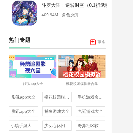
斗罗大陆：逆转时空（0.1折武魂觉醒）
409.94M
|
角色扮演
热门专题
+
更多
影视app大全
樱花校园模拟器合集
影视app大全
樱花校园模拟器合集
手机游戏盒子大全
腾讯app大全
捕鱼游戏大全
宫廷游戏大全
小镇手游大全免费下载
少女心休闲游戏推荐
奇异社区软件合集