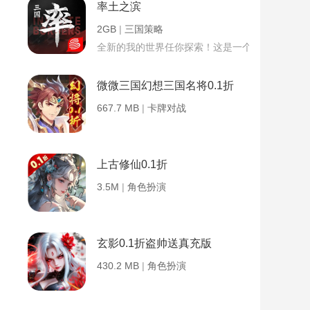
率土之滨
2GB
|
三国策略
全新的我的世界任你探索！这是一个小提示字段。
微微三国幻想三国名将0.1折
667.7 MB
|
卡牌对战
上古修仙0.1折
3.5M
|
角色扮演
玄影0.1折盗帅送真充版
430.2 MB
|
角色扮演