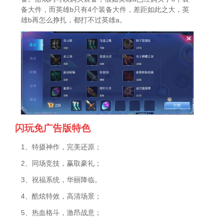
备大件，而英雄b只有4个装备大件，差距如此之大，英
雄b再怎么挣扎，都打不过英雄a。
闪玩免广告版特色
1、特摄神作，完美还原；
2、同场竞技，赢取豪礼；
3、祝福系统，华丽降临。
4、酷炫特效，高清场景；
5、热血格斗，激昂战意；