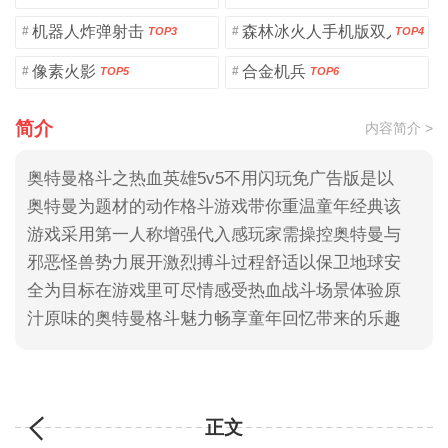
机器人炸弹射击
森林冰火人手机版双人版
#
#
TOP3
TOP4
像素火影
合金机兵
#
#
TOP5
TOP6
简介
内容简介 >
奥特曼格斗之热血英雄5v5不用闪玩免广告版是以
奥特曼为题材的动作格斗游戏带你重温童年经典该
游戏采用第一人称增强代入感玩家需操控奥特曼与
邪恶怪兽势力展开激烈搏斗过程舒适以保卫地球安
全为目标在游戏里可尽情感受热血战斗场景体验原
汁原味的奥特曼格斗魅力畅享童年回忆带来的乐趣
正文