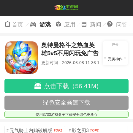
首页
游戏
应用
新闻
问答
奥特曼格斗之热血英
评分
雄5v5不用闪玩免广告
完美神作
版
v1.7.1
更新时间：2026-06-08 11:36:16
点击下载（56.41M)
绿色安全高速下载
使用3733游戏盒子下载安全绿色更放心
元气骑士内购破解版
影之刃3
#
#
TOP1
TOP2