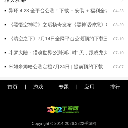
异环 4.23 全平台公测！下载 + 安装 + 福利全攻略，
04-23
《黑悟空神话》之后杨奇发布《黑神话钟馗》CG！预告
08-20
《晴空之下》7月14日全网平台公测预约下载三端同步
07-10
斗罗大陆：猎魂世界公测倒计时1天，跟成龙大哥一起
07-10
米姆米姆哈公测定档7月24日 | 提前预约下载
07-07
首页
游戏
专题
应用
排行
Copyright © 2014-2026.3322手游网