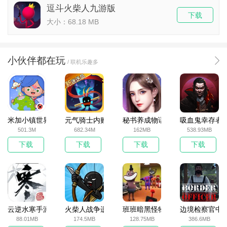
逗斗火柴人九游版
下载
大小：68.18 MB
小伙伴都在玩
/ 联机乐趣多
米加小镇世界2025官方版
元气骑士内购破解版
秘书养成物语
吸血鬼幸存者
501.3M
682.34M
162MB
538.93MB
下载
下载
下载
下载
云逆水寒手游
火柴人战争遗产无敌版
班班暗黑怪物生存挑战5
边境检察官中
88.01MB
174.5MB
128.75MB
386.6MB