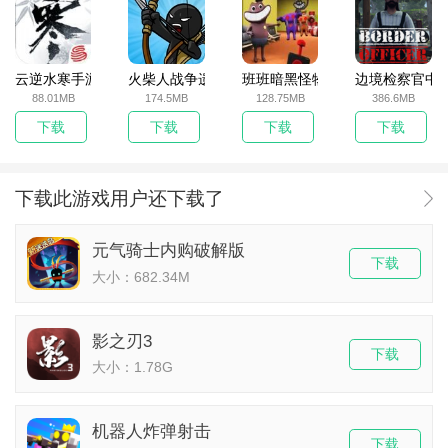
云逆水寒手游
火柴人战争遗产无敌版
班班暗黑怪物生存挑战5
边境检察官中
88.01MB
174.5MB
128.75MB
386.6MB
下载
下载
下载
下载
下载此游戏用户还下载了
元气骑士内购破解版
下载
大小：682.34M
影之刃3
下载
大小：1.78G
机器人炸弹射击
下载