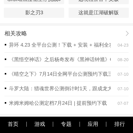
影之刃3
这就是江湖破解版
相关攻略
异环 4.23 全平台公测！下载 + 安装 + 福利全攻略，
04-23
《黑悟空神话》之后杨奇发布《黑神话钟馗》CG！预告
08-20
《晴空之下》7月14日全网平台公测预约下载三端同步
07-10
斗罗大陆：猎魂世界公测倒计时1天，跟成龙大哥一起
07-10
米姆米姆哈公测定档7月24日 | 提前预约下载
07-07
首页
游戏
专题
应用
排行