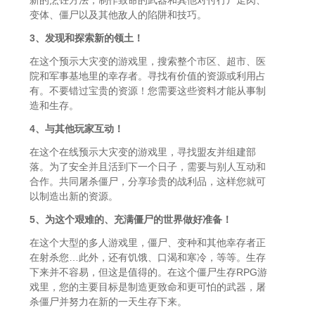
新的烹饪方法，制作致命的武器和其他对付行尸走肉、
变体、僵尸以及其他敌人的陷阱和技巧。
3、发现和探索新的领土！
在这个预示大灾变的游戏里，搜索整个市区、超市、医
院和军事基地里的幸存者。寻找有价值的资源或利用占
有。不要错过宝贵的资源！您需要这些资料才能从事制
造和生存。
4、与其他玩家互动！
在这个在线预示大灾变的游戏里，寻找盟友并组建部
落。为了安全并且活到下一个日子，需要与别人互动和
合作。共同屠杀僵尸，分享珍贵的战利品，这样您就可
以制造出新的资源。
5、为这个艰难的、充满僵尸的世界做好准备！
在这个大型的多人游戏里，僵尸、变种和其他幸存者正
在射杀您…此外，还有饥饿、口渴和寒冷，等等。生存
下来并不容易，但这是值得的。在这个僵尸生存RPG游
戏里，您的主要目标是制造更致命和更可怕的武器，屠
杀僵尸并努力在新的一天生存下来。