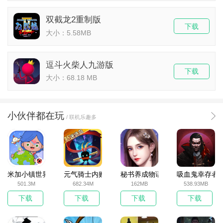
双截龙2重制版
下载
大小：5.58MB
逗斗火柴人九游版
下载
大小：68.18 MB
小伙伴都在玩
/ 联机乐趣多
米加小镇世界2025官方版
元气骑士内购破解版
秘书养成物语
吸血鬼幸存者
501.3M
682.34M
162MB
538.93MB
下载
下载
下载
下载