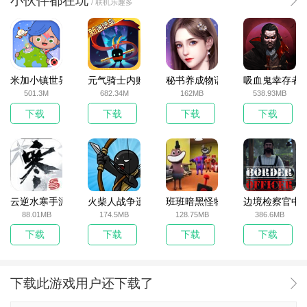
小伙伴都在玩
/ 联机乐趣多
米加小镇世界2025官方版
元气骑士内购破解版
秘书养成物语
吸血鬼幸存者
501.3M
682.34M
162MB
538.93MB
下载
下载
下载
下载
云逆水寒手游
火柴人战争遗产无敌版
班班暗黑怪物生存挑战5
边境检察官中
88.01MB
174.5MB
128.75MB
386.6MB
下载
下载
下载
下载
下载此游戏用户还下载了