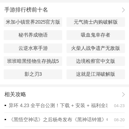
手游排行榜前十名
米加小镇世界2025官方版
元气骑士内购破解版
秘书养成物语
吸血鬼幸存者
云逆水寒手游
火柴人战争遗产无敌版
班班暗黑怪物生存挑战5
边境检察官中文版
影之刃3
这就是江湖破解版
相关攻略
异环 4.23 全平台公测！下载 + 安装 + 福利全攻略，
04-23
《黑悟空神话》之后杨奇发布《黑神话钟馗》CG！预告
08-20