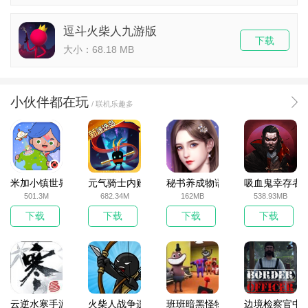
逗斗火柴人九游版
下载
大小：68.18 MB
小伙伴都在玩
/ 联机乐趣多
米加小镇世界2025官方版
元气骑士内购破解版
秘书养成物语
吸血鬼幸存者
501.3M
682.34M
162MB
538.93MB
下载
下载
下载
下载
云逆水寒手游
火柴人战争遗产无敌版
班班暗黑怪物生存挑战5
边境检察官中