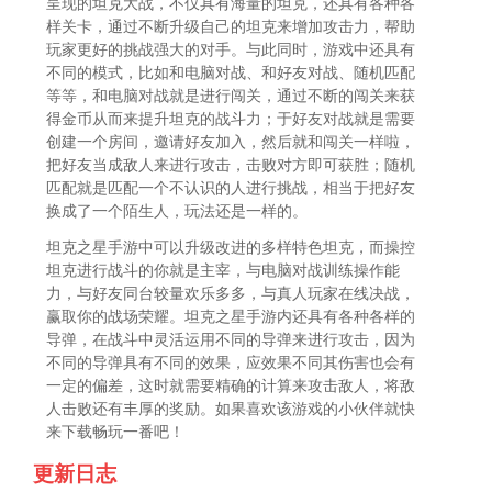
呈现的坦克大战，不仅具有海量的坦克，还具有各种各
样关卡，通过不断升级自己的坦克来增加攻击力，帮助
玩家更好的挑战强大的对手。与此同时，游戏中还具有
不同的模式，比如和电脑对战、和好友对战、随机匹配
等等，和电脑对战就是进行闯关，通过不断的闯关来获
得金币从而来提升坦克的战斗力；于好友对战就是需要
创建一个房间，邀请好友加入，然后就和闯关一样啦，
把好友当成敌人来进行攻击，击败对方即可获胜；随机
匹配就是匹配一个不认识的人进行挑战，相当于把好友
换成了一个陌生人，玩法还是一样的。
坦克之星手游中可以升级改进的多样特色坦克，而操控
坦克进行战斗的你就是主宰，与电脑对战训练操作能
力，与好友同台较量欢乐多多，与真人玩家在线决战，
赢取你的战场荣耀。坦克之星手游内还具有各种各样的
导弹，在战斗中灵活运用不同的导弹来进行攻击，因为
不同的导弹具有不同的效果，应效果不同其伤害也会有
一定的偏差，这时就需要精确的计算来攻击敌人，将敌
人击败还有丰厚的奖励。如果喜欢该游戏的小伙伴就快
来下载畅玩一番吧！
更新日志