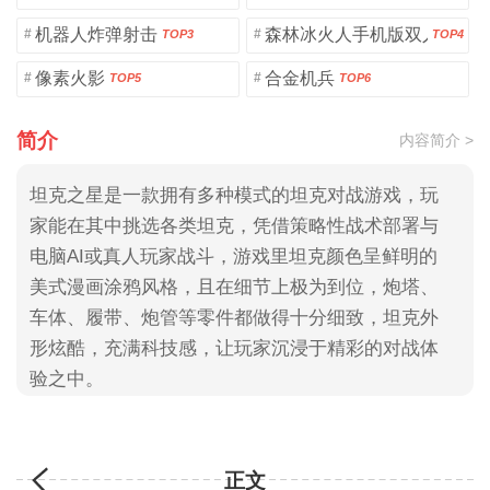
机器人炸弹射击
森林冰火人手机版双人版
#
#
TOP3
TOP4
像素火影
合金机兵
#
#
TOP5
TOP6
简介
内容简介 >
坦克之星是一款拥有多种模式的坦克对战游戏，玩
家能在其中挑选各类坦克，凭借策略性战术部署与
电脑AI或真人玩家战斗，游戏里坦克颜色呈鲜明的
美式漫画涂鸦风格，且在细节上极为到位，炮塔、
车体、履带、炮管等零件都做得十分细致，坦克外
形炫酷，充满科技感，让玩家沉浸于精彩的对战体
验之中。
正文