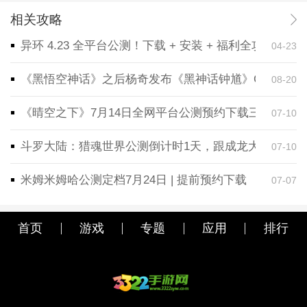
相关攻略
异环 4.23 全平台公测！下载 + 安装 + 福利全攻略，
04-23
《黑悟空神话》之后杨奇发布《黑神话钟馗》CG！预告
08-20
《晴空之下》7月14日全网平台公测预约下载三端同步
07-10
斗罗大陆：猎魂世界公测倒计时1天，跟成龙大哥一起
07-10
米姆米姆哈公测定档7月24日 | 提前预约下载
07-07
首页
游戏
专题
应用
排行