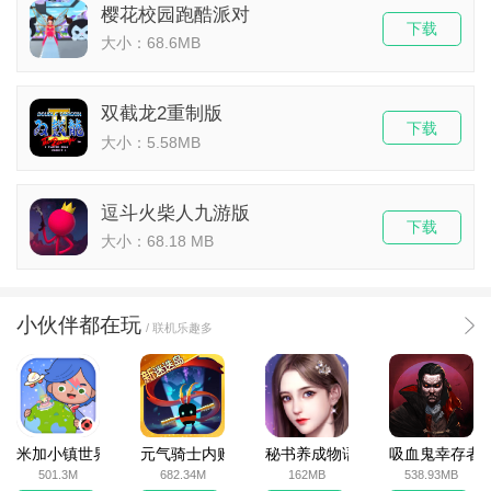
樱花校园跑酷派对
下载
大小：68.6MB
双截龙2重制版
下载
大小：5.58MB
逗斗火柴人九游版
下载
大小：68.18 MB
小伙伴都在玩
/ 联机乐趣多
米加小镇世界2025官方版
元气骑士内购破解版
秘书养成物语
吸血鬼幸存者
501.3M
682.34M
162MB
538.93MB