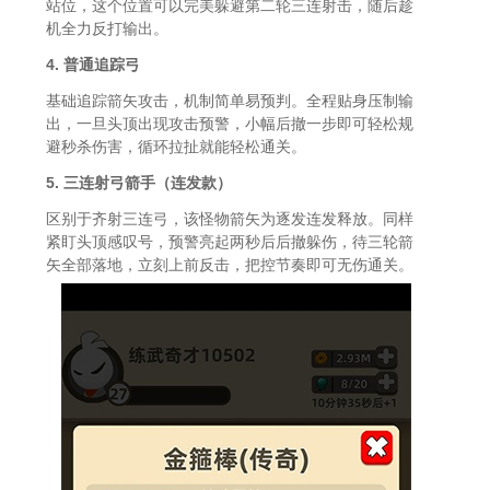
站位，这个位置可以完美躲避第二轮三连射击，随后趁
机全力反打输出。
4. 普通追踪弓
基础追踪箭矢攻击，机制简单易预判。全程贴身压制输
出，一旦头顶出现攻击预警，小幅后撤一步即可轻松规
避秒杀伤害，循环拉扯就能轻松通关。
5. 三连射弓箭手（连发款）
区别于齐射三连弓，该怪物箭矢为逐发连发释放。同样
紧盯头顶感叹号，预警亮起两秒后后撤躲伤，待三轮箭
矢全部落地，立刻上前反击，把控节奏即可无伤通关。