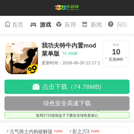
首页
游戏
应用
新闻
问答
我功夫特牛内置mod
评分
10
菜单版
74.78MB
完美神作
更新时间：2026-06-20 12:17:17
点击下载（74.78MB)
绿色安全高速下载
使用3733游戏盒子下载安全绿色更放心
元气骑士内购破解版
影之刃3
#
#
TOP1
TOP2