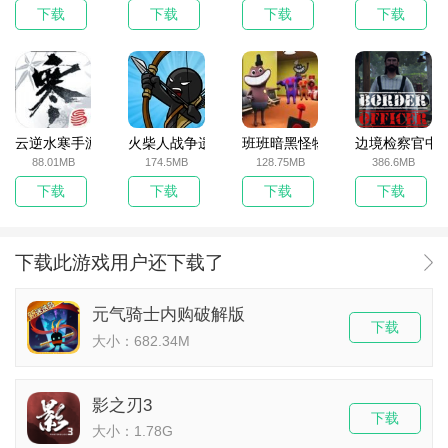
下载
下载
下载
下载
云逆水寒手游
火柴人战争遗产无敌版
班班暗黑怪物生存挑战5
边境检察官中
88.01MB
174.5MB
128.75MB
386.6MB
下载
下载
下载
下载
下载此游戏用户还下载了
元气骑士内购破解版
下载
大小：682.34M
影之刃3
下载
大小：1.78G