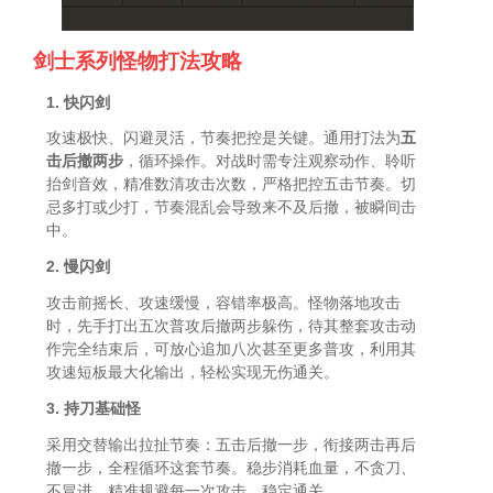
剑士系列怪物打法攻略
1. 快闪剑
攻速极快、闪避灵活，节奏把控是关键。通用打法为
五
击后撤两步
，循环操作。对战时需专注观察动作、聆听
抬剑音效，精准数清攻击次数，严格把控五击节奏。切
忌多打或少打，节奏混乱会导致来不及后撤，被瞬间击
中。
2. 慢闪剑
攻击前摇长、攻速缓慢，容错率极高。怪物落地攻击
时，先手打出五次普攻后撤两步躲伤，待其整套攻击动
作完全结束后，可放心追加八次甚至更多普攻，利用其
攻速短板最大化输出，轻松实现无伤通关。
3. 持刀基础怪
采用交替输出拉扯节奏：五击后撤一步，衔接两击再后
撤一步，全程循环这套节奏。稳步消耗血量，不贪刀、
不冒进，精准规避每一次攻击，稳定通关。