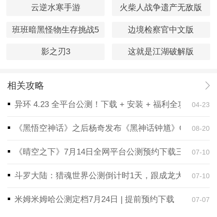
云逆水寒手游
火柴人战争遗产无敌版
班班暗黑怪物生存挑战5
边境检察官中文版
影之刃3
这就是江湖破解版
相关攻略
异环 4.23 全平台公测！下载 + 安装 + 福利全攻略，
04-23
《黑悟空神话》之后杨奇发布《黑神话钟馗》CG！预告
08-20
《晴空之下》7月14日全网平台公测预约下载三端同步
07-10
斗罗大陆：猎魂世界公测倒计时1天，跟成龙大哥一起
07-10
米姆米姆哈公测定档7月24日 | 提前预约下载
07-07