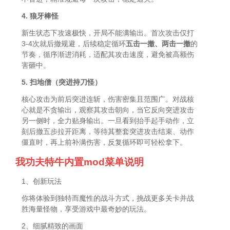
4. 狼牙棒怪
新生状态下攻速极快，开局不能满输出。首次攻击仅打
3-4次就后撤规避，后续稳定循环
五击一撤、两击一撤
的
节奏，循序渐进消耗，适配其攻击速度，避免被高额伤
害砸中。
5. 扫地僧（突进持刀怪）
核心攻击为前后突进连斩，伤害密集且范围广。对战核
心就是不贪输出，观察其攻击朝向，当它反向突进攻击
另一侧时，全力贴身输出。一旦看到抬手起手动作，立
刻后撤五步拉开距离，等待其整套突进攻击结束、动作
僵直时，再上前补满伤害，反复循环即可轻松拿下。
我功夫特牛内置mod菜单说明
1、创新玩法
你将体验到独特而魔性的战斗方式，挑战更多关卡并战
胜海量怪物，享受游戏中最奇妙的玩法。
2、细腻精致的画面