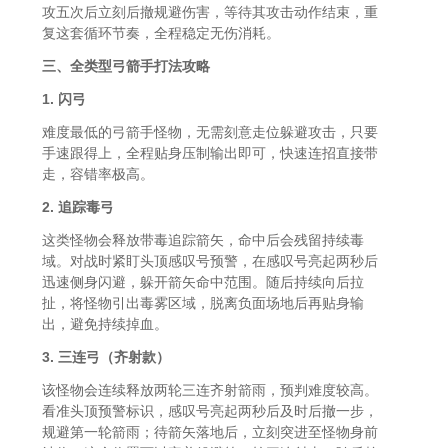
攻五次后立刻后撤规避伤害，等待其攻击动作结束，重
复这套循环节奏，全程稳定无伤消耗。
三、全类型弓箭手打法攻略
1. 闪弓
难度最低的弓箭手怪物，无需刻意走位躲避攻击，只要
手速跟得上，全程贴身压制输出即可，快速连招直接带
走，容错率极高。
2. 追踪毒弓
这类怪物会释放带毒追踪箭矢，命中后会残留持续毒
域。对战时紧盯头顶感叹号预警，在感叹号亮起两秒后
迅速侧身闪避，躲开箭矢命中范围。随后持续向后拉
扯，将怪物引出毒雾区域，脱离负面场地后再贴身输
出，避免持续掉血。
3. 三连弓（齐射款）
该怪物会连续释放两轮三连齐射箭雨，预判难度较高。
看准头顶预警标识，感叹号亮起两秒后及时后撤一步，
规避第一轮箭雨；待箭矢落地后，立刻突进至怪物身前