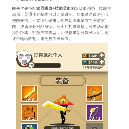
闯关优先搭配
武器吸血+技能吸血
的双吸血词条，续航拉
满后，普通小兵基本可以无脑碾压。如果遭遇多名小兵
包围夹击，不要慌乱硬拼，优先朝着单侧方向突进突
围，快速拉开对战身位。若小兵扎堆聚拢，可主动后撤
拉扯距离，打散敌方阵型，让怪物重新分散列队后，再
逐个输出收割，避免被围殴掉血。