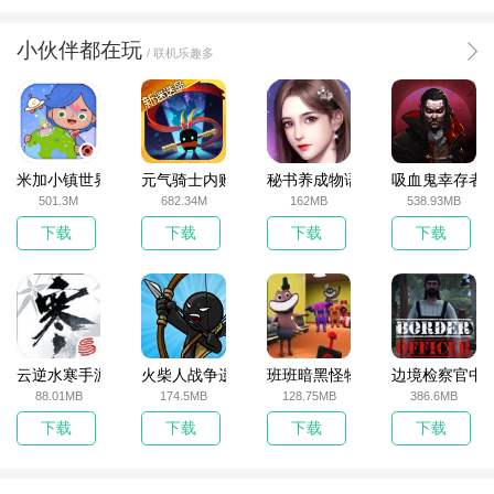
小伙伴都在玩
/ 联机乐趣多
米加小镇世界2025官方版
元气骑士内购破解版
秘书养成物语
吸血鬼幸存者
501.3M
682.34M
162MB
538.93MB
下载
下载
下载
下载
云逆水寒手游
火柴人战争遗产无敌版
班班暗黑怪物生存挑战5
边境检察官中
88.01MB
174.5MB
128.75MB
386.6MB
下载
下载
下载
下载