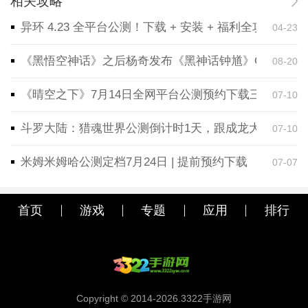
相关攻略
异环 4.23 全平台公测！下载 + 安装 + 福利全攻略，
04-23
《黑悟空神话》之后杨奇发布《黑神话钟馗》CG！预告
08-20
《晴空之下》7月14日全网平台公测预约下载三端同步
07-10
斗罗大陆：猎魂世界公测倒计时1天，跟成龙大哥一起
07-10
米姆米姆哈公测定档7月24日 | 提前预约下载
07-07
首页
游戏
专题
应用
排行
Copyright © 2014-2026.3322手游网