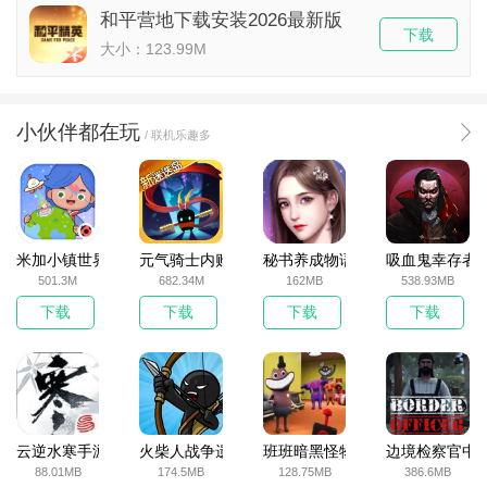
和平营地下载安装2026最新版
下载
大小：123.99M
小伙伴都在玩
/ 联机乐趣多
米加小镇世界2025官方版
元气骑士内购破解版
秘书养成物语
吸血鬼幸存者
501.3M
682.34M
162MB
538.93MB
下载
下载
下载
下载
云逆水寒手游
火柴人战争遗产无敌版
班班暗黑怪物生存挑战5
边境检察官中
88.01MB
174.5MB
128.75MB
386.6MB