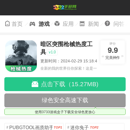
首页
游戏
应用
新闻
问答
暗区突围枪械热度工
评分
9.9
具
v1.0
完美神作
更新时间：2024-02-29 15:18:43
全新的我的世界任你探索！这是一
个小提示字段。
点击下载（15.27MB)
绿色安全高速下载
使用3733游戏盒子下载安全绿色更放心
PUBGTOOL画质助手安卓版
迷你兔子
#
#
TOP1
TOP2