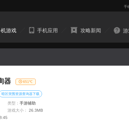
手
手机游戏
手机应用
攻略新闻
游
询器
651℃
暗区突围资源查询器下载
类型：
手游辅助
游戏大小：
26.3MB
8:45