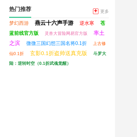
热门推荐
+
更多
燕云十六声手游
梦幻西游
逆水寒
苍
率土
蓝前线官方版
灵兽大冒险网易官方版
之滨
微微三国幻想三国名将0.1折
上古修
玄影0.1折盗帅送真充版
仙0.1折
斗罗大
陆：逆转时空（0.1折武魂觉醒）