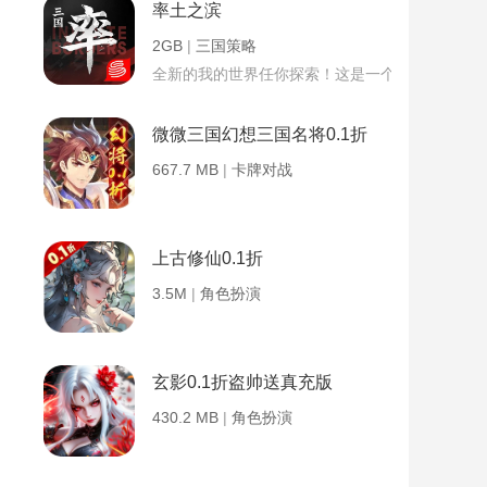
率土之滨
2GB
|
三国策略
全新的我的世界任你探索！这是一个小提示字段。
微微三国幻想三国名将0.1折
667.7 MB
|
卡牌对战
上古修仙0.1折
3.5M
|
角色扮演
玄影0.1折盗帅送真充版
430.2 MB
|
角色扮演