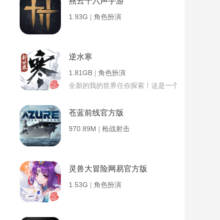
燕云十六声手游
1.93G
|
角色扮演
逆水寒
1.81GB
|
角色扮演
全新的我的世界任你探索！这是一个小提示字段。
苍蓝前线官方版
970.89M
|
枪战射击
灵兽大冒险网易官方版
1.53G
|
角色扮演