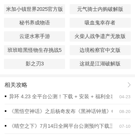
米加小镇世界2025官方版
元气骑士内购破解版
秘书养成物语
吸血鬼幸存者
云逆水寒手游
火柴人战争遗产无敌版
班班暗黑怪物生存挑战5
边境检察官中文版
影之刃3
这就是江湖破解版
相关攻略
异环 4.23 全平台公测！下载 + 安装 + 福利全攻略，
04-23
《黑悟空神话》之后杨奇发布《黑神话钟馗》CG！预告
08-20
《晴空之下》7月14日全网平台公测预约下载三端同步
07-10