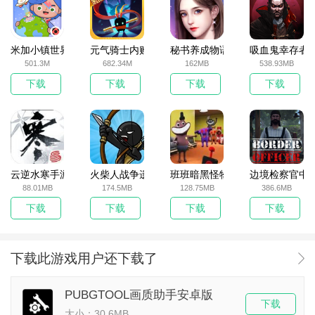
米加小镇世界2025官方版
元气骑士内购破解版
秘书养成物语
吸血鬼幸存者
501.3M
682.34M
162MB
538.93MB
下载
下载
下载
下载
云逆水寒手游
火柴人战争遗产无敌版
班班暗黑怪物生存挑战5
边境检察官中
88.01MB
174.5MB
128.75MB
386.6MB
下载
下载
下载
下载
下载此游戏用户还下载了
PUBGTOOL画质助手安卓版
下载
大小：30.6MB