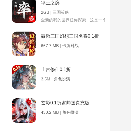
率土之滨
2GB
|
三国策略
全新的我的世界任你探索！这是一个小提示字段。
微微三国幻想三国名将0.1折
667.7 MB
|
卡牌对战
上古修仙0.1折
3.5M
|
角色扮演
玄影0.1折盗帅送真充版
430.2 MB
|
角色扮演