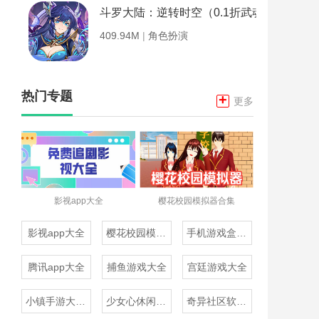
斗罗大陆：逆转时空（0.1折武魂觉醒）
409.94M
|
角色扮演
热门专题
+
更多
影视app大全
樱花校园模拟器合集
影视app大全
樱花校园模拟器合集
手机游戏盒子大全
腾讯app大全
捕鱼游戏大全
宫廷游戏大全
小镇手游大全免费下载
少女心休闲游戏推荐
奇异社区软件合集