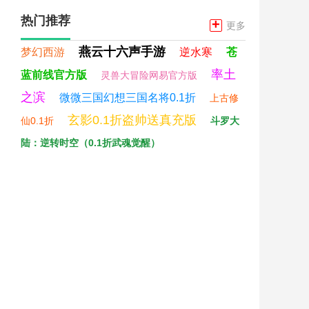
热门推荐
+
更多
燕云十六声手游
梦幻西游
逆水寒
苍
率土
蓝前线官方版
灵兽大冒险网易官方版
之滨
微微三国幻想三国名将0.1折
上古修
玄影0.1折盗帅送真充版
仙0.1折
斗罗大
陆：逆转时空（0.1折武魂觉醒）