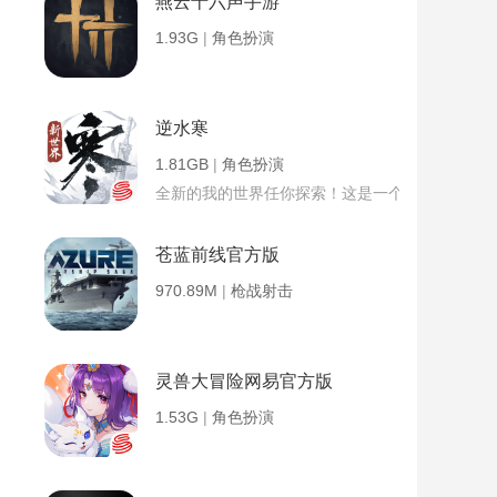
燕云十六声手游
1.93G
|
角色扮演
逆水寒
1.81GB
|
角色扮演
全新的我的世界任你探索！这是一个小提示字段。
苍蓝前线官方版
970.89M
|
枪战射击
灵兽大冒险网易官方版
1.53G
|
角色扮演