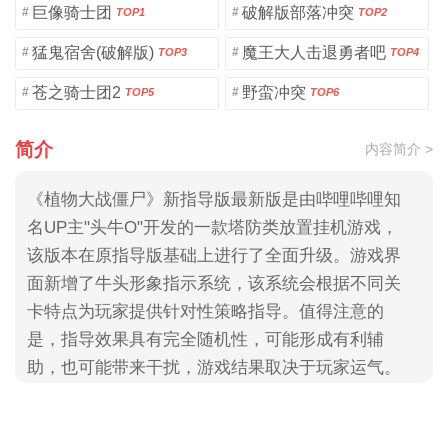
巨像骑士团
破解版部落冲突
#
#
TOP1
TOP2
猛鬼宿舍(破解版)
魔王大人击退勇者吧
#
#
TOP3
TOP4
苍之骑士团2
野蛮冲突
#
#
TOP5
TOP6
简介
内容简介 >
《植物大战僵尸》新指导版最新版是由哔哩哔哩知
名UP主"头牛O"开发的一款塔防类放置挂机游戏，
该版本在原指导版基础上进行了全面升级。游戏界
面新增了牛头形象指示系统，该系统会根据不同关
卡特点为玩家提供针对性策略指导。值得注意的
是，指导效果具有完全随机性，可能形成有利辅
助，也可能带来干扰，游戏结果取决于玩家运气。
新版游戏中包含了丰富的植物种类供玩家选择使
用，为游戏过程增添了更多变数和趣味性，带给玩