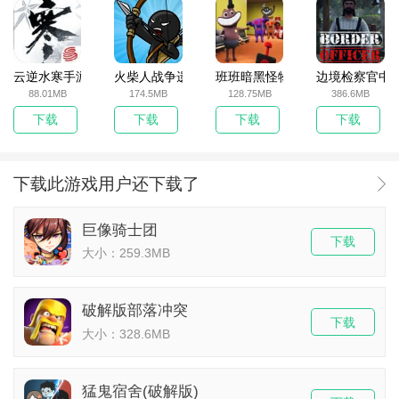
云逆水寒手游
火柴人战争遗产无敌版
班班暗黑怪物生存挑战5
边境检察官中
88.01MB
174.5MB
128.75MB
386.6MB
下载
下载
下载
下载
下载此游戏用户还下载了
巨像骑士团
下载
大小：259.3MB
破解版部落冲突
下载
大小：328.6MB
猛鬼宿舍(破解版)