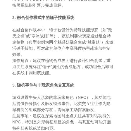
按照系统指引逐步完成目标。
2. 融合创作模式中的锤子技能系统
在融合创作版本中，锤子被设计为特殊技能形态（如"毁
灭之锤"或"寒冰战锤"等）。该机制要求玩家通过组合特
定植物（典型实例为两个魅惑菇融合生成"魅帝菇"）来激
活锤子技能，可对敌方单位产生高强度伤害或施加控制
效果。
操作建议：建议在植物合成界面进行多种组合尝试，重
点关注系统标注"锤子"属性的合成配方，成功组合后即可
在实战中调用该技能。
3. 随机事件与非玩家角色交互系统
游戏设置牛头人形象的非玩家角色（NPC），其功能包
括提供任务指引及触发特殊事件。此类交互往往作为隐
藏机制的组成部分存在，需玩家主动探索触发。
注意事项：建议在探索地图时重点关注具有对话功能的
NPC，特别是外形特征明显的角色，与其互动可能开启
特殊任务线或奖励内容。