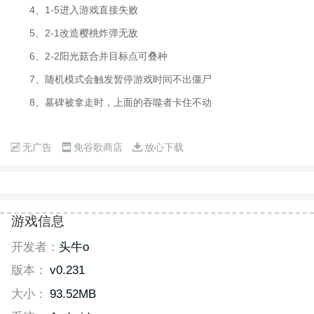
4、1-5进入游戏直接失败
5、2-1改造樱桃炸弹无敌
6、2-2阳光菇合并目标点可叠种
7、随机模式会触发暂停游戏时间不出僵尸
8、墓碑被拿走时，上面的吞噬者卡住不动
无广告
免谷歌商店
放心下载
游戏信息
开发者：
头牛o
版本：
v0.231
大小：
93.52MB