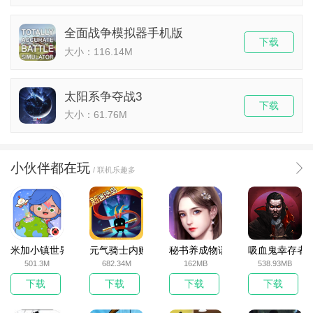
全面战争模拟器手机版
下载
大小：116.14M
太阳系争夺战3
下载
大小：61.76M
小伙伴都在玩
/ 联机乐趣多
米加小镇世界2025官方版
元气骑士内购破解版
秘书养成物语
吸血鬼幸存者
501.3M
682.34M
162MB
538.93MB
下载
下载
下载
下载