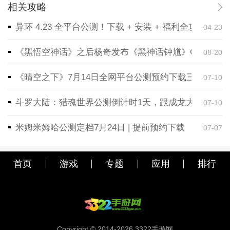
相关攻略
异环 4.23 全平台公测！下载 + 安装 + 福利全攻略，
04-23
《黑悟空神话》之后杨奇发布《黑神话钟馗》CG！预告
08-20
《晴空之下》7月14日全网平台公测预约下载三端同步
07-10
斗罗大陆：猎魂世界公测倒计时1天，跟成龙大哥一起
07-10
米姆米姆哈公测定档7月24日 | 提前预约下载
07-07
首页
游戏
专题
应用
排行
Copyright © 2014-2026.3322手游网