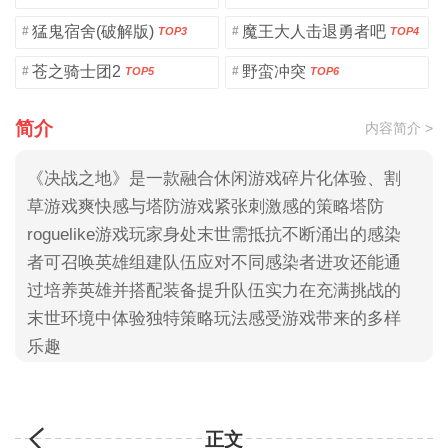
猛鬼宿舍(破解版)
魔王大人击退勇者吧
#
#
TOP3
TOP4
苍之骑士团2
野蛮冲突
#
#
TOP5
TOP6
简介
内容简介 >
《决战之地》是一款融合休闲游戏碎片化体验、割
草游戏爽快感与塔防游戏紧张刺激感的策略塔防
roguelike游戏玩家身处末世需抵抗不断涌出的感染
者可召唤英雄组建队伍应对不同感染者进攻还能通
过培养英雄并搭配装备提升队伍实力在充满挑战的
末世环境中体验独特策略玩法感受游戏带来的多样
乐趣
正文