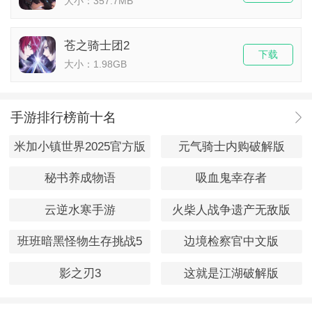
大小：357.7MB
苍之骑士团2
下载
大小：1.98GB
手游排行榜前十名
米加小镇世界2025官方版
元气骑士内购破解版
秘书养成物语
吸血鬼幸存者
云逆水寒手游
火柴人战争遗产无敌版
班班暗黑怪物生存挑战5
边境检察官中文版
影之刃3
这就是江湖破解版