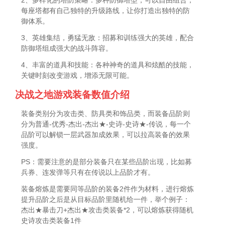
2、多样化的塔防策略：多种防御塔型，可以自由组合，
每座塔都有自己独特的升级路线，让你打造出独特的防
御体系。
3、英雄集结，勇猛无敌：招募和训练强大的英雄，配合
防御塔组成强大的战斗阵容。
4、丰富的道具和技能：各种神奇的道具和炫酷的技能，
关键时刻改变游戏，增添无限可能。
决战之地游戏装备数值介绍
装备类别分为攻击类、防具类和饰品类，而装备品阶则
分为普通-优秀-杰出-杰出★-史诗-史诗★-传说，每一个
品阶可以解锁一层武器加成效果，可以拉高装备的效果
强度。
PS：需要注意的是部分装备只在某些品阶出现，比如募
兵券、连发弹等只有在传说以上品阶才有。
装备熔炼是需要同等品阶的装备2件作为材料，进行熔炼
提升品阶之后是从目标品阶里随机给一件，举个例子：
杰出★暴击刀+杰出★攻击类装备*2，可以熔炼获得随机
史诗攻击类装备1件