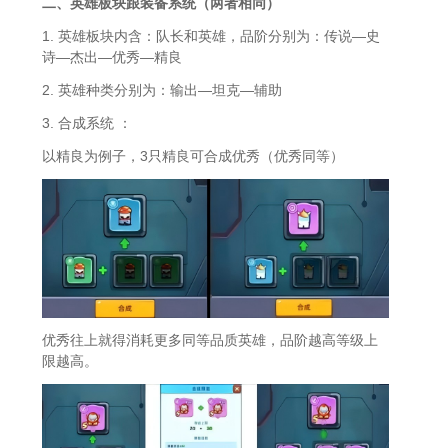
二、英雄板块跟装备系统（两者相同）
1. 英雄板块内含：队长和英雄，品阶分别为：传说—史
诗—杰出—优秀—精良
2. 英雄种类分别为：输出—坦克—辅助
3. 合成系统 ：
以精良为例子，3只精良可合成优秀（优秀同等）
优秀往上就得消耗更多同等品质英雄，品阶越高等级上
限越高。