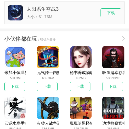
太阳系争夺战3
下载
大小：61.76M
小伙伴都在玩
/ 联机乐趣多
米加小镇世界2025官方版
元气骑士内购破解版
秘书养成物语
吸血鬼幸存者
501.3M
682.34M
162MB
538.93MB
下载
下载
下载
下载
云逆水寒手游
火柴人战争遗产无敌版
班班暗黑怪物生存挑战5
边境检察官中
88.01MB
174.5MB
128.75MB
386.6MB