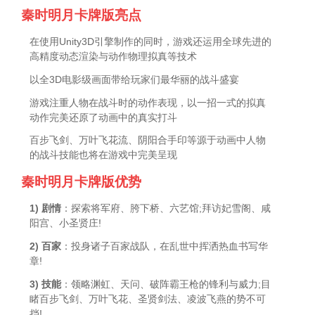
秦时明月卡牌版亮点
在使用Unity3D引擎制作的同时，游戏还运用全球先进的
高精度动态渲染与动作物理拟真等技术
以全3D电影级画面带给玩家们最华丽的战斗盛宴
游戏注重人物在战斗时的动作表现，以一招一式的拟真
动作完美还原了动画中的真实打斗
百步飞剑、万叶飞花流、阴阳合手印等源于动画中人物
的战斗技能也将在游戏中完美呈现
秦时明月卡牌版优势
1) 剧情
：探索将军府、胯下桥、六艺馆;拜访妃雪阁、咸
阳宫、小圣贤庄!
2) 百家
：投身诸子百家战队，在乱世中挥洒热血书写华
章!
3) 技能
：领略渊虹、天问、破阵霸王枪的锋利与威力;目
睹百步飞剑、万叶飞花、圣贤剑法、凌波飞燕的势不可
挡!