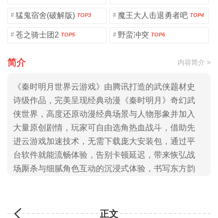
猛鬼宿舍(破解版)
魔王大人击退勇者吧
#
#
TOP3
TOP4
苍之骑士团2
野蛮冲突
#
#
TOP5
TOP6
简介
内容简介 >
《秦时明月世界云游戏》由腾讯打造的武侠题材史
诗级作品，完美呈现经典动漫《秦时明月》奇幻武
侠世界，高度还原动漫经典场景与人物形象并加入
大量原创剧情，玩家可自由选角热血战斗，借助先
进云游戏加速技术，无需下载庞大安装包，通过平
台软件就能流畅体验，告别卡顿延迟，带来恢弘战
场厮杀与细腻角色互动的沉浸式体验，书写东方韵
味武侠传奇
正文