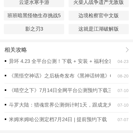
云逆水寒手游
火柴人战争遗产无敌版
班班暗黑怪物生存挑战5
边境检察官中文版
影之刃3
这就是江湖破解版
相关攻略
异环 4.23 全平台公测！下载 + 安装 + 福利全攻略，
04-23
《黑悟空神话》之后杨奇发布《黑神话钟馗》CG！预告
08-20
《晴空之下》7月14日全网平台公测预约下载三端同步
07-10
斗罗大陆：猎魂世界公测倒计时1天，跟成龙大哥一起
07-10
米姆米姆哈公测定档7月24日 | 提前预约下载
07-07