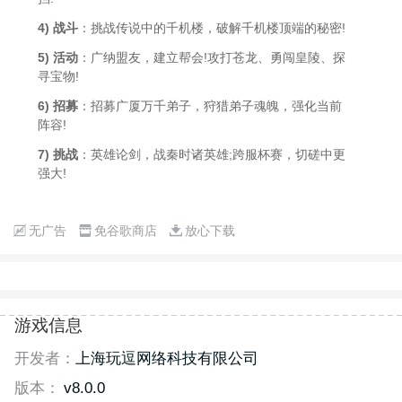
4) 战斗
：挑战传说中的千机楼，破解千机楼顶端的秘密!
5) 活动
：广纳盟友，建立帮会!攻打苍龙、勇闯皇陵、探
寻宝物!
6) 招募
：招募广厦万千弟子，狩猎弟子魂魄，强化当前
阵容!
7) 挑战
：英雄论剑，战秦时诸英雄;跨服杯赛，切磋中更
强大!
无广告
免谷歌商店
放心下载
游戏信息
开发者：
上海玩逗网络科技有限公司
版本：
v8.0.0