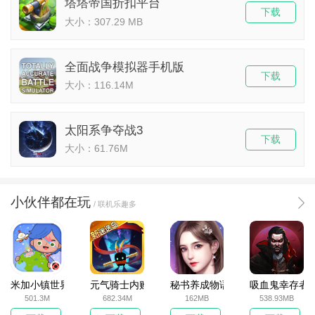
塔塔帝国折扣平台
下载
大小：307.29 MB
全面战争模拟器手机版
下载
大小：116.14M
太阳系争夺战3
下载
大小：61.76M
小伙伴都在玩
/ 联机乐趣多
米加小镇世界2025官方版
元气骑士内购破解版
秘书养成物语
吸血鬼幸存者
501.3M
682.34M
162MB
538.93MB