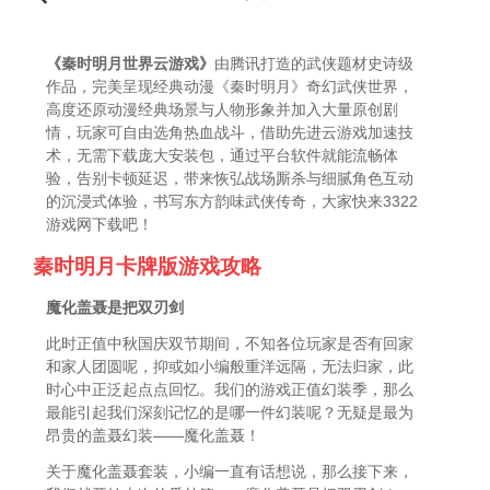
《秦时明月世界云游戏》
由腾讯打造的武侠题材史诗级
作品，完美呈现经典动漫《秦时明月》奇幻武侠世界，
高度还原动漫经典场景与人物形象并加入大量原创剧
情，玩家可自由选角热血战斗，借助先进云游戏加速技
术，无需下载庞大安装包，通过平台软件就能流畅体
验，告别卡顿延迟，带来恢弘战场厮杀与细腻角色互动
的沉浸式体验，书写东方韵味武侠传奇，大家快来3322
游戏网下载吧！
秦时明月卡牌版游戏攻略
魔化盖聂是把双刃剑
此时正值中秋国庆双节期间，不知各位玩家是否有回家
和家人团圆呢，抑或如小编般重洋远隔，无法归家，此
时心中正泛起点点回忆。我们的游戏正值幻装季，那么
最能引起我们深刻记忆的是哪一件幻装呢？无疑是最为
昂贵的盖聂幻装——魔化盖聂！
关于魔化盖聂套装，小编一直有话想说，那么接下来，