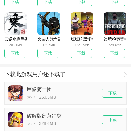
下载
下载
下载
下载
云逆水寒手游
火柴人战争遗产无敌版
班班暗黑怪物生存挑战5
边境检察官中
88.01MB
174.5MB
128.75MB
386.6MB
下载
下载
下载
下载
下载此游戏用户还下载了
巨像骑士团
下载
大小：259.3MB
破解版部落冲突
下载
大小：328.6MB