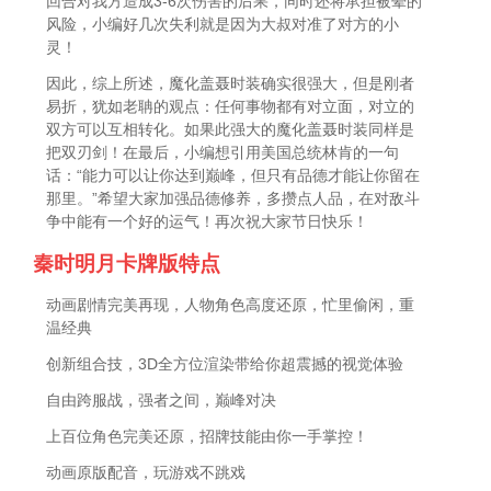
回合对我方造成3-6次伤害的后果，同时还将承担被晕的
风险，小编好几次失利就是因为大叔对准了对方的小
灵！
因此，综上所述，魔化盖聂时装确实很强大，但是刚者
易折，犹如老聃的观点：任何事物都有对立面，对立的
双方可以互相转化。如果此强大的魔化盖聂时装同样是
把双刃剑！在最后，小编想引用美国总统林肯的一句
话：“能力可以让你达到巅峰，但只有品德才能让你留在
那里。”希望大家加强品德修养，多攒点人品，在对敌斗
争中能有一个好的运气！再次祝大家节日快乐！
秦时明月卡牌版特点
动画剧情完美再现，人物角色高度还原，忙里偷闲，重
温经典
创新组合技，3D全方位渲染带给你超震撼的视觉体验
自由跨服战，强者之间，巅峰对决
上百位角色完美还原，招牌技能由你一手掌控！
动画原版配音，玩游戏不跳戏