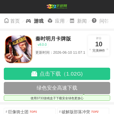
首页
游戏
应用
新闻
问答
秦时明月卡牌版
评分
10
v8.0.0
完美神作
更新时间：2026-06-10 11:07:19
点击下载（1.02G)
绿色安全高速下载
使用3733游戏盒子下载安全绿色更放心
巨像骑士团
破解版部落冲突
#
#
TOP1
TOP2