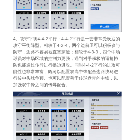
4、攻守平衡4-4-2平行：4-4-2平行是一套非常受欢迎的
攻守平衡阵型。相较于4-2-4，两个边前卫可以积极参与
防守，边路不容易被直塞穿透；相较于4-3-3，四个中场
球员对中场区域的控制力更强，遇到对手积极的逼抢协
防也能通过传导进行换边进攻。同时4-4-2平行的进攻可
能性也非常丰富，既可以配置双高中锋配合边路快马进
行传中头球争顶、也可以配置善于传球盘带的中锋，以
加强双中锋之间的传导配合。