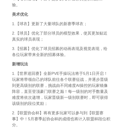
验。
美术优化
1.【球衣】更新了大量球队的新赛季球衣；
2.【球员】优化了部分球员的模型效果，使其更加贴近
真实的球员表现；
3.【招募】优化了球员招募的动画表现及视觉表现，给
各位玩家带来全新的招募体验。
新增玩法
1.【世界巡回赛】全新PVE手操玩法将于5月1日开启！
玩家将带领自己的球队前往各个联赛征战，并逐步晋级
到更高级别的联赛，挑战由不同难度AI操控的玩家镜像
阵容，直至登顶豪门联赛之巅！每一级别的对手数量及
难度将依次递增，玩家晋级新一级别联赛时，即可获得
该级别的段位奖励；
2.【联盟协会杯】将有更多玩家可以参与到【联盟赛
事】中！5月赛季起协会杯的成绩也将计入联盟杯段位积
分。