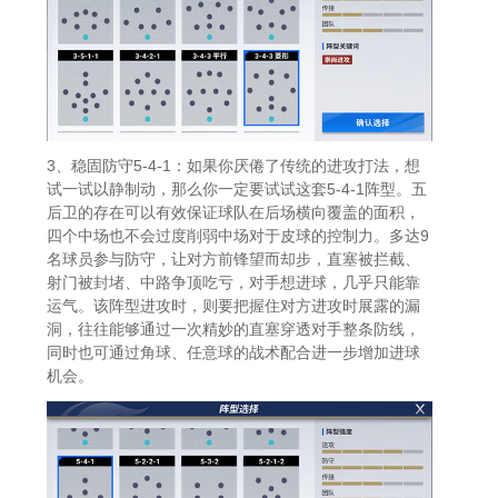
3、稳固防守5-4-1：如果你厌倦了传统的进攻打法，想
试一试以静制动，那么你一定要试试这套5-4-1阵型。五
后卫的存在可以有效保证球队在后场横向覆盖的面积，
四个中场也不会过度削弱中场对于皮球的控制力。多达9
名球员参与防守，让对方前锋望而却步，直塞被拦截、
射门被封堵、中路争顶吃亏，对手想进球，几乎只能靠
运气。该阵型进攻时，则要把握住对方进攻时展露的漏
洞，往往能够通过一次精妙的直塞穿透对手整条防线，
同时也可通过角球、任意球的战术配合进一步增加进球
机会。