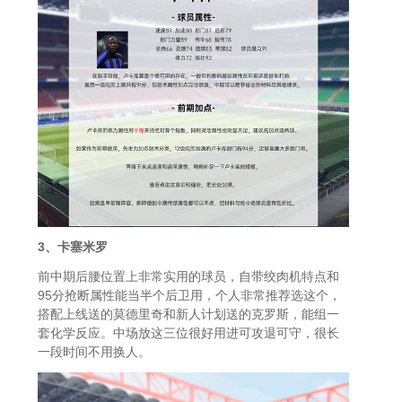
3、卡塞米罗
前中期后腰位置上非常实用的球员，自带绞肉机特点和
95分抢断属性能当半个后卫用，个人非常推荐选这个，
搭配上线送的莫德里奇和新人计划送的克罗斯，能组一
套化学反应。中场放这三位很好用进可攻退可守，很长
一段时间不用换人。