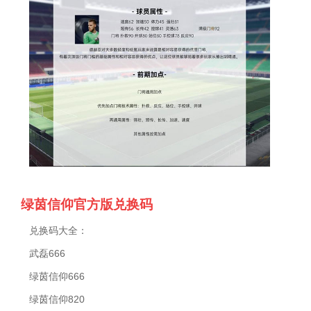
绿茵信仰官方版兑换码
兑换码大全：
武磊666
绿茵信仰666
绿茵信仰820