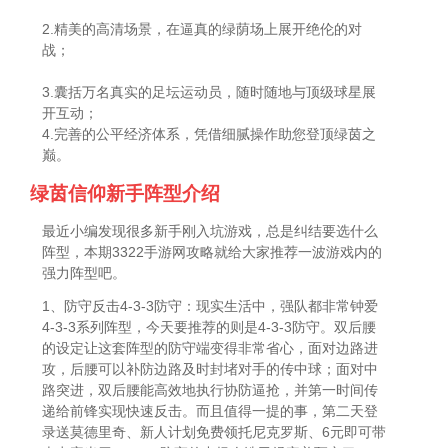
2.精美的高清场景，在逼真的绿荫场上展开绝伦的对
战；
3.囊括万名真实的足坛运动员，随时随地与顶级球星展
开互动；
4.完善的公平经济体系，凭借细腻操作助您登顶绿茵之
巅。
绿茵信仰新手阵型介绍
最近小编发现很多新手刚入坑游戏，总是纠结要选什么
阵型，本期3322手游网攻略就给大家推荐一波游戏内的
强力阵型吧。
1、防守反击4-3-3防守：现实生活中，强队都非常钟爱
4-3-3系列阵型，今天要推荐的则是4-3-3防守。双后腰
的设定让这套阵型的防守端变得非常省心，面对边路进
攻，后腰可以补防边路及时封堵对手的传中球；面对中
路突进，双后腰能高效地执行协防逼抢，并第一时间传
递给前锋实现快速反击。而且值得一提的事，第二天登
录送莫德里奇、新人计划免费领托尼克罗斯、6元即可带