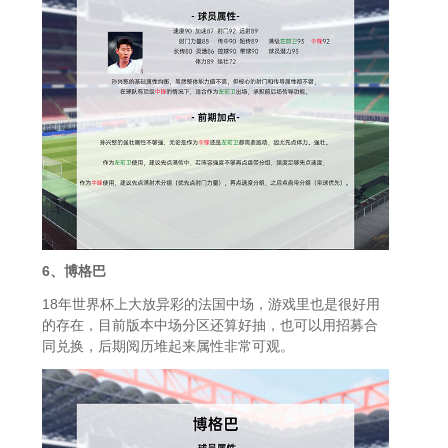
6、博格巴
18年世界杯上大放异彩的法国中场，游戏里也是很好用
的存在，目前版本中场分区还算好抽，也可以用招募合
同兑换，后期阅历堆起来属性非常可观。