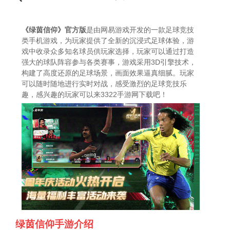
《绿茵信仰》官方版
是由网易游戏开发的一款足球竞技
类手机游戏，为玩家提供了全新的沉浸式足球体验，游
戏中收录众多知名球员供玩家选择，玩家可以通过打造
强大的球队阵容参与各类赛事，游戏采用3D引擎技术，
构建了高度还原的足球场景，画面效果逼真细腻。玩家
可以随时随地进行实时对战，感受激烈的足球竞技乐
趣，感兴趣的玩家可以来3322手游网下载吧！
绿茵信仰手游介绍