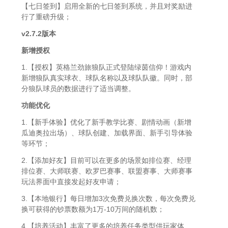
【七日签到】启用全新的七日签到系统，并且对奖励进
行了重磅升级；
v2.7.2版本
新增授权
1.【授权】英格兰劲旅狼队正式登陆绿茵信仰！游戏内
新增狼队真实球衣、球队名称以及球队队徽。同时，部
分狼队球员的数据进行了适当调整。
功能优化
1.【新手体验】优化了新手教学比赛、剧情动画（新增
瓜迪奥拉出场）、球队创建、加载界面、新手引导体验
等环节；
2.【添加好友】目前可以在更多的场景如排位赛、经理
排位赛、大师联赛、欧罗巴赛事、联盟赛事、大师赛事
玩法界面中直接发起好友申请；
3.【本地银行】每日增加3次免费兑换次数，每次免费兑
换可获得的钞票数额为1万-10万间的随机数；
4.【培养活动】丰富了更多的培养任务类型供玩家体