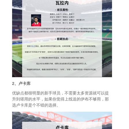
2、卢卡库
优缺点都很明显的新手球员，不需要太多资源就可以提
升到堪用的水平，如果你觉得上线送的伊布不够用，那
选卢卡库是个不错的选择。