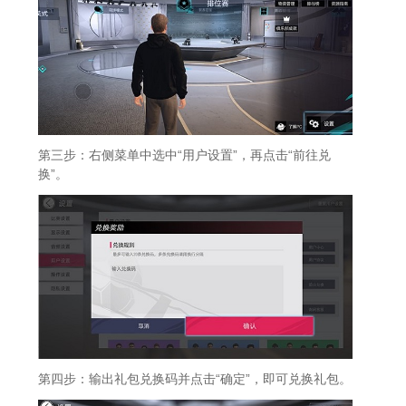
第三步：右侧菜单中选中“用户设置”，再点击“前往兑
换”。
第四步：输出礼包兑换码并点击“确定”，即可兑换礼包。