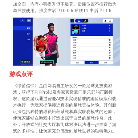
加全面，均有小额提升但不显著。后腰位置不推荐做为
单后腰使用。强度左后卫T0-0.5 后腰T1 中后卫T1.5
游戏点评
《绿茵信仰》是由网易自主研发的一款足球竞技类游
戏，获得了FIFPro以及多家顶级豪门俱乐部的正版授
权。这款游戏通过智能AI技术实现精准的跑位模拟和战
术执行，为玩家提供接近真实的足球竞技体验。其创新
玩法包括独特的球员培养系统和真实联赛模式的还原，
使玩家能够在游戏中打造出属于自己的足球传奇。此
外，开放式的社交大厅和街球对决玩法进一步丰富了游
戏的多样性，让玩家充分感受到足球世界的独特魅力。