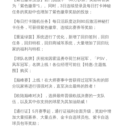
为「紫色徽章*1」。同时，3日连续登录及每日打卡神秘
任务的奖励中也增加了紫色徽章奖励的投放；
【每日打卡随机任务】每日活跃度达到80后激活神秘打
卡任务，可获得紫色徽章、连续比赛券等奖励；
【重返绿茵】系统进行了优化，新增了回归签到，回归
任务，回归特权，回归商城等系统，大量增加了回归玩
家的福利与特权；
【球队名牌】庆祝埃因霍温勇夺荷兰杯冠军，「PSV，
风车冠军」名牌上线！各位经理可前往【特惠-主题氛
围】购买；
【巅峰赛】上线！在大师赛事中曾获得过冠军头衔的部
分玩家将进行强强对决，直至决出最终的胜者！
【欧陆巅峰对决】，选择最终晋级欧战决赛的一支队
伍，以及其中你支持的球星为其加油助威！
【通行证】5月赛季起，通行证福利全面升级，奖励中增
加大量招募券、大量点券、金卡自选球员包、紫卡自选
球员包等奖励；