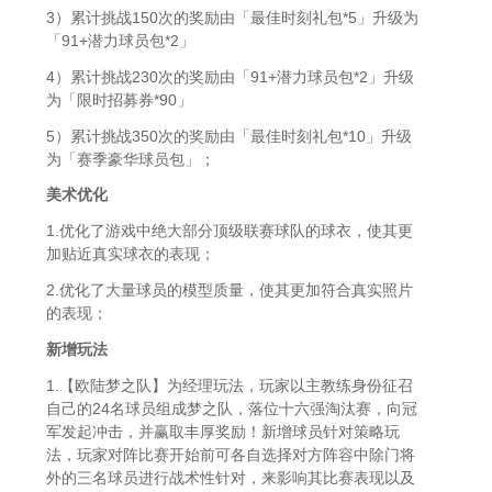
3）累计挑战150次的奖励由「最佳时刻礼包*5」升级为
「91+潜力球员包*2」
4）累计挑战230次的奖励由「91+潜力球员包*2」升级
为「限时招募券*90」
5）累计挑战350次的奖励由「最佳时刻礼包*10」升级
为「赛季豪华球员包」；
美术优化
1.优化了游戏中绝大部分顶级联赛球队的球衣，使其更
加贴近真实球衣的表现；
2.优化了大量球员的模型质量，使其更加符合真实照片
的表现；
新增玩法
1.【欧陆梦之队】为经理玩法，玩家以主教练身份征召
自己的24名球员组成梦之队，落位十六强淘汰赛，向冠
军发起冲击，并赢取丰厚奖励！新增球员针对策略玩
法，玩家对阵比赛开始前可各自选择对方阵容中除门将
外的三名球员进行战术性针对，来影响其比赛表现以及