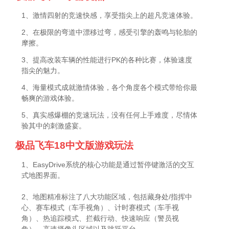
1、激情四射的竞速快感，享受指尖上的超凡竞速体验。
2、在极限的弯道中漂移过弯，感受引擎的轰鸣与轮胎的
摩擦。
3、提高改装车辆的性能进行PK的各种比赛，体验速度
指尖的魅力。
4、海量模式成就激情体验，各个角度各个模式带给你最
畅爽的游戏体验。
5、真实感爆棚的竞速玩法，没有任何上手难度，尽情体
验其中的刺激盛宴。
极品飞车18中文版游戏玩法
1、EasyDrive系统的核心功能是通过暂停键激活的交互
式地图界面。
2、地图精准标注了八大功能区域，包括藏身处/指挥中
心、赛车模式（车手视角）、计时赛模式（车手视
角）、热追踪模式、拦截行动、快速响应（警员视
角）、高速摄像头区域以及跳跃平台。