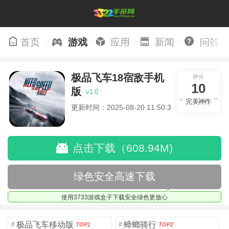
首页
游戏
应用
新闻
问答
极品飞车18宿敌手机
评分
10
版
v1.0
完美神作
更新时间：2025-08-20 11:50:31
点击下载（608.94M)
绿色安全高速下载
使用3733游戏盒子下载安全绿色更放心
极品飞车移动版
蟑螂骑行
#
#
TOP1
TOP2