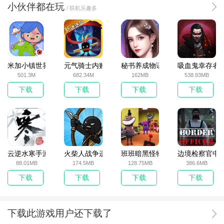
小伙伴都在玩
/ 联机乐趣多
米加小镇世界2025官方版
元气骑士内购破解版
秘书养成物语
吸血鬼幸存者
501.3M
682.34M
162MB
538.93MB
下载
下载
下载
下载
云逆水寒手游
火柴人战争遗产无敌版
班班暗黑怪物生存挑战5
边境检察官中
88.01MB
174.5MB
128.75MB
386.6MB
下载
下载
下载
下载
下载此游戏用户还下载了