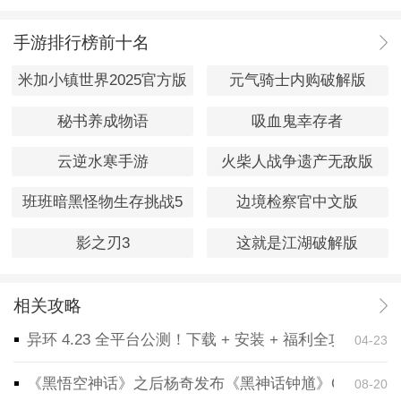
手游排行榜前十名
米加小镇世界2025官方版
元气骑士内购破解版
秘书养成物语
吸血鬼幸存者
云逆水寒手游
火柴人战争遗产无敌版
班班暗黑怪物生存挑战5
边境检察官中文版
影之刃3
这就是江湖破解版
相关攻略
异环 4.23 全平台公测！下载 + 安装 + 福利全攻略，
04-23
《黑悟空神话》之后杨奇发布《黑神话钟馗》CG！预告
08-20