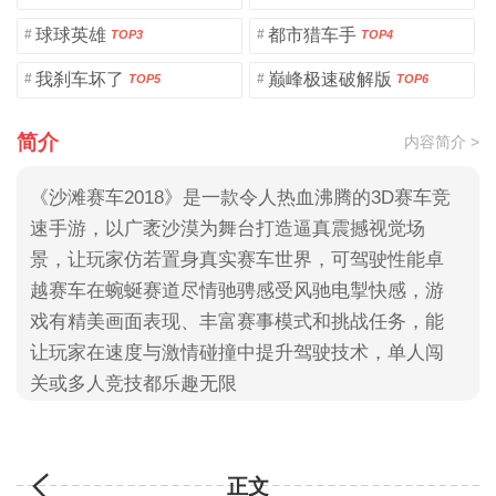
球球英雄
都市猎车手
#
#
TOP3
TOP4
我刹车坏了
巅峰极速破解版
#
#
TOP5
TOP6
简介
内容简介 >
《沙滩赛车2018》是一款令人热血沸腾的3D赛车竞
速手游，以广袤沙漠为舞台打造逼真震撼视觉场
景，让玩家仿若置身真实赛车世界，可驾驶性能卓
越赛车在蜿蜒赛道尽情驰骋感受风驰电掣快感，游
戏有精美画面表现、丰富赛事模式和挑战任务，能
让玩家在速度与激情碰撞中提升驾驶技术，单人闯
关或多人竞技都乐趣无限
正文