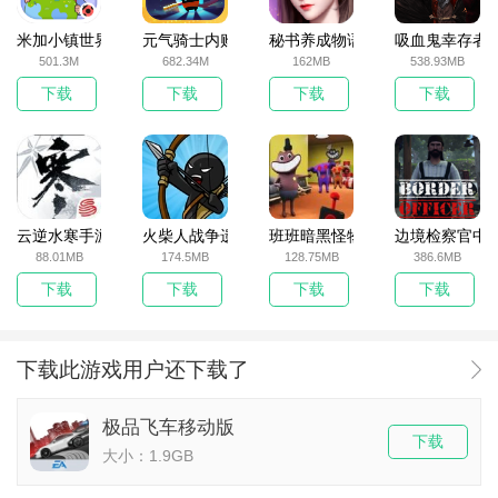
米加小镇世界2025官方版
元气骑士内购破解版
秘书养成物语
吸血鬼幸存者
501.3M
682.34M
162MB
538.93MB
下载
下载
下载
下载
云逆水寒手游
火柴人战争遗产无敌版
班班暗黑怪物生存挑战5
边境检察官中
88.01MB
174.5MB
128.75MB
386.6MB
下载
下载
下载
下载
下载此游戏用户还下载了
极品飞车移动版
下载
大小：1.9GB