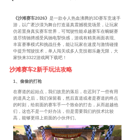
《沙滩赛车2026》
是一款令人热血沸腾的3D赛车竞速手
游，以广袤沙漠为舞台打造逼真震撼视觉场景，让玩家
仿若置身真实赛车世界，可驾驶性能卓越赛车在蜿蜒赛
道尽情驰骋感受风驰电掣快感，游戏有精美画面表现、
丰富赛事模式和挑战任务，能让玩家在速度与激情碰撞
中提升驾驶技术，单人闯关或多人竞技都乐趣无限，大
家快来3322游戏网下载吧！
沙滩赛车2新手玩法攻略
1、偷偷的打枪
在赛道的起始点，我们故意的落后，在迟到了一些有用
的道具之后，我们保留着，然后直道或者是赛道的终点
的时刻，给前面的赛车手一个致命的打击，从而超越他
们，这也不是一个好办法，但是需要我们的技术比较
高，能够更得上前面的小伙伴们。