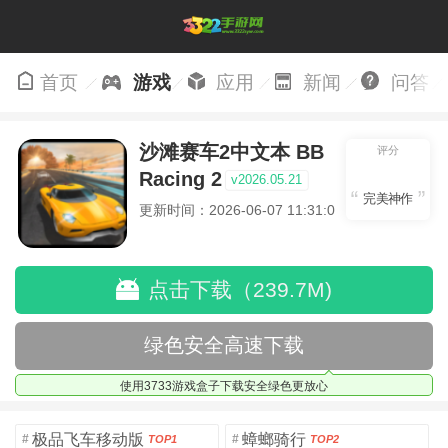
首页
游戏
应用
新闻
问答
沙滩赛车2中文本 BB
评分
Racing 2
v2026.05.21
完美神作
更新时间：2026-06-07 11:31:09
点击下载（239.7M)
绿色安全高速下载
使用3733游戏盒子下载安全绿色更放心
极品飞车移动版
蟑螂骑行
#
#
TOP1
TOP2