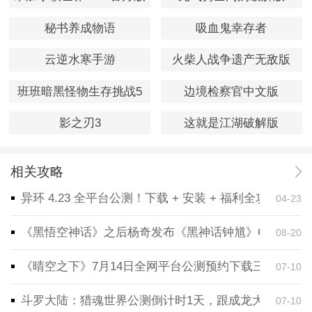
秘书养成物语
吸血鬼幸存者
云逆水寒手游
火柴人战争遗产无敌版
班班暗黑怪物生存挑战5
边境检察官中文版
影之刃3
这就是江湖破解版
相关攻略
异环 4.23 全平台公测！下载 + 安装 + 福利全攻略，
04-23
《黑悟空神话》之后杨奇发布《黑神话钟馗》CG！预告
08-20
《晴空之下》7月14日全网平台公测预约下载三端同步
07-10
斗罗大陆：猎魂世界公测倒计时1天，跟成龙大哥一起
07-10