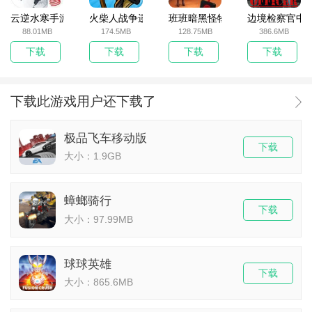
云逆水寒手游
火柴人战争遗产无敌版
班班暗黑怪物生存挑战5
边境检察官中
88.01MB
174.5MB
128.75MB
386.6MB
下载
下载
下载
下载
下载此游戏用户还下载了
极品飞车移动版
下载
大小：1.9GB
蟑螂骑行
下载
大小：97.99MB
球球英雄
下载
大小：865.6MB