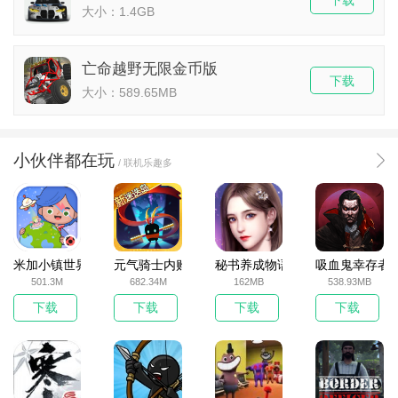
下载
大小：1.4GB
亡命越野无限金币版
下载
大小：589.65MB
小伙伴都在玩
/ 联机乐趣多
米加小镇世界2025官方版
元气骑士内购破解版
秘书养成物语
吸血鬼幸存者
501.3M
682.34M
162MB
538.93MB
下载
下载
下载
下载