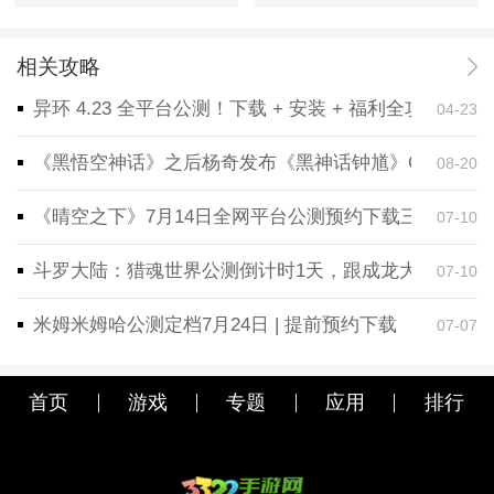
相关攻略
异环 4.23 全平台公测！下载 + 安装 + 福利全攻略，
04-23
《黑悟空神话》之后杨奇发布《黑神话钟馗》CG！预告
08-20
《晴空之下》7月14日全网平台公测预约下载三端同步
07-10
斗罗大陆：猎魂世界公测倒计时1天，跟成龙大哥一起
07-10
米姆米姆哈公测定档7月24日 | 提前预约下载
07-07
首页
游戏
专题
应用
排行