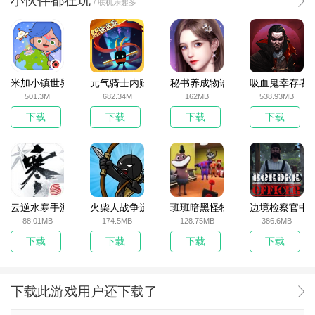
小伙伴都在玩
/ 联机乐趣多
米加小镇世界2025官方版
元气骑士内购破解版
秘书养成物语
吸血鬼幸存者
501.3M
682.34M
162MB
538.93MB
下载
下载
下载
下载
云逆水寒手游
火柴人战争遗产无敌版
班班暗黑怪物生存挑战5
边境检察官中
88.01MB
174.5MB
128.75MB
386.6MB
下载
下载
下载
下载
下载此游戏用户还下载了