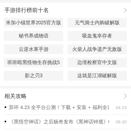
手游排行榜前十名
米加小镇世界2025官方版
元气骑士内购破解版
秘书养成物语
吸血鬼幸存者
云逆水寒手游
火柴人战争遗产无敌版
班班暗黑怪物生存挑战5
边境检察官中文版
影之刃3
这就是江湖破解版
相关攻略
异环 4.23 全平台公测！下载 + 安装 + 福利全攻略，
04-23
《黑悟空神话》之后杨奇发布《黑神话钟馗》CG！预告
08-20