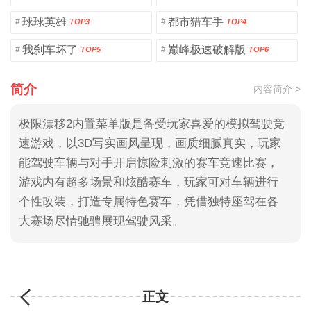
球球英雄
都市猎车手
#
#
TOP3
TOP4
我刹车坏了
巅峰极速破解版
#
#
TOP5
TOP6
简介
内容简介 >
极限漂移2内置菜单版是备受玩家喜爱的模拟驾驶竞
速游戏，以3D写实画风呈现，画质细腻真实，玩家
能驾驶车辆与对手开启惊险刺激的赛车竞速比赛，
游戏内有超多场景和炫酷赛车，玩家可对车辆进行
个性改装，打造专属特色赛车，凭借独特座驾在各
大赛场尽情驰骋展现驾驶风采。
正文