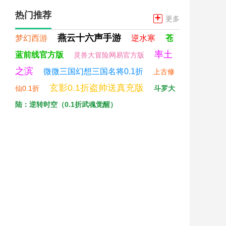
热门推荐
+
更多
燕云十六声手游
梦幻西游
逆水寒
苍
率土
蓝前线官方版
灵兽大冒险网易官方版
之滨
微微三国幻想三国名将0.1折
上古修
玄影0.1折盗帅送真充版
仙0.1折
斗罗大
陆：逆转时空（0.1折武魂觉醒）