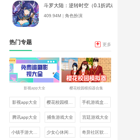
斗罗大陆：逆转时空（0.1折武魂觉醒）
409.94M
|
角色扮演
热门专题
+
更多
影视app大全
樱花校园模拟器合集
影视app大全
樱花校园模拟器合集
手机游戏盒子大全
腾讯app大全
捕鱼游戏大全
宫廷游戏大全
小镇手游大全免费下载
少女心休闲游戏推荐
奇异社区软件合集