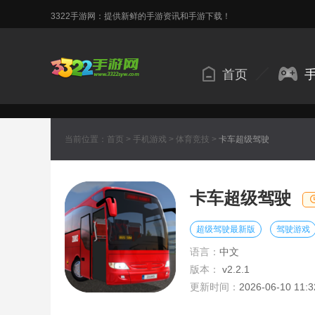
3322手游网：提供新鲜的手游资讯和手游下载！
首页
当前位置：
首页
>
手机游戏
>
体育竞技
>
卡车超级驾驶
卡车超级驾驶
超级驾驶最新版
驾驶游戏
语言：
中文
版本：
v2.2.1
更新时间：
2026-06-10 11:3