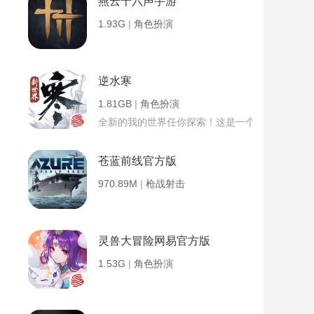
燕云十六声手游
1.93G
|
角色扮演
逆水寒
1.81GB
|
角色扮演
全新的我的世界任你探索！这是一个小提示字段。
苍蓝前线官方版
970.89M
|
枪战射击
灵兽大冒险网易官方版
1.53G
|
角色扮演