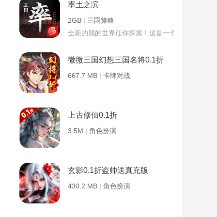
率土之滨
2GB
|
三国策略
全新的我的世界任你探索！这是一个小提示字段。
微微三国幻想三国名将0.1折
667.7 MB
|
卡牌对战
上古修仙0.1折
3.5M
|
角色扮演
玄影0.1折盗帅送真充版
430.2 MB
|
角色扮演