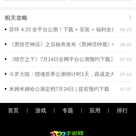
相关攻略
异环 4.23 全平台公测！下载 + 安装 + 福利全攻略，
04-23
《黑悟空神话》之后杨奇发布《黑神话钟馗》CG！预告
08-20
《晴空之下》7月14日全网平台公测预约下载三端同步
07-10
斗罗大陆：猎魂世界公测倒计时1天，跟成龙大哥一起
07-10
米姆米姆哈公测定档7月24日 | 提前预约下载
07-07
首页
游戏
专题
应用
排行