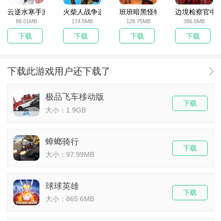
云逆水寒手游
火柴人战争遗产无敌版
班班暗黑怪物生存挑战5
边境检察官中
88.01MB
174.5MB
128.75MB
386.6MB
下载
下载
下载
下载
下载此游戏用户还下载了
极品飞车移动版
下载
大小：1.9GB
蟑螂骑行
下载
大小：97.99MB
球球英雄
下载
大小：865.6MB