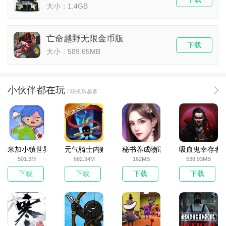
大小：1.4GB
亡命越野无限金币版
下载
大小：589.65MB
小伙伴都在玩
/ 联机乐趣多
米加小镇世界2025官方版
元气骑士内购破解版
秘书养成物语
吸血鬼幸存者
501.3M
682.34M
162MB
538.93MB
下载
下载
下载
下载