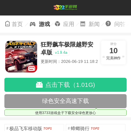
首页
游戏
应用
新闻
问答
狂野飙车极限越野安
评分
10
卓版
v1.9.4a
完美神作
更新时间：2026-06-19 11:18:28
点击下载（1.01G)
绿色安全高速下载
使用3733游戏盒子下载安全绿色更放心
极品飞车移动版
蟑螂骑行
#
#
TOP1
TOP2