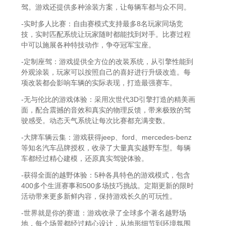
驾。游戏还提供多种涂装方案，让每辆车都与众不同。
-实时多人比赛：自由赛模式支持最多8名玩家同场竞
技，实时匹配系统让玩家随时都能找到对手。比赛过程
中可以施展各种特技动作，争夺冠军宝座。
-定制座驾：游戏提供全方位的改装系统，从引擎性能到
外观涂装，玩家可以按照自己的喜好进行升级改造。每
项改装都会影响车辆的实际表现，打造最强赛车。
-无与伦比的游戏体验：采用次世代3D引擎打造的精美画
面，配合震撼的音效和真实的物理反馈，带来极致的驾
驶感受。动态天气系统让每次比赛都充满变数。
-大牌车辆云集：游戏获得jeep、ford、mercedes-benz
等知名汽车品牌授权，收录了大量真实越野车型。每辆
车都经过精心建模，还原真实驾驶体验。
-获得全面的越野体验：5种各具特色的游戏模式，包含
400多个生涯赛事和500多场技巧挑战。定期更新的限时
活动带来更多新鲜内容，保持游戏长久的可玩性。
-世界就是你的赛道：游戏收录了全球多个著名越野场
地，每个场景都经过精心设计，从地形细节到环境氛围