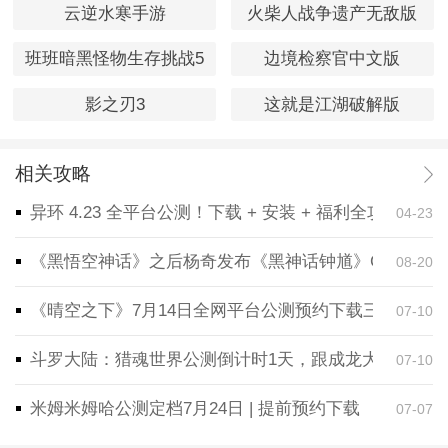
云逆水寒手游
火柴人战争遗产无敌版
班班暗黑怪物生存挑战5
边境检察官中文版
影之刃3
这就是江湖破解版
相关攻略
异环 4.23 全平台公测！下载 + 安装 + 福利全攻略，
04-23
《黑悟空神话》之后杨奇发布《黑神话钟馗》CG！预告
08-20
《晴空之下》7月14日全网平台公测预约下载三端同步
07-10
斗罗大陆：猎魂世界公测倒计时1天，跟成龙大哥一起
07-10
米姆米姆哈公测定档7月24日 | 提前预约下载
07-07