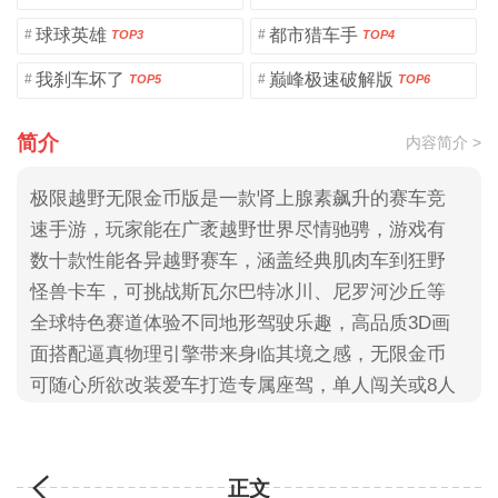
球球英雄
都市猎车手
#
#
TOP3
TOP4
我刹车坏了
巅峰极速破解版
#
#
TOP5
TOP6
简介
内容简介 >
极限越野无限金币版是一款肾上腺素飙升的赛车竞
速手游，玩家能在广袤越野世界尽情驰骋，游戏有
数十款性能各异越野赛车，涵盖经典肌肉车到狂野
怪兽卡车，可挑战斯瓦尔巴特冰川、尼罗河沙丘等
全球特色赛道体验不同地形驾驶乐趣，高品质3D画
面搭配逼真物理引擎带来身临其境之感，无限金币
可随心所欲改装爱车打造专属座驾，单人闯关或8人
实时对战都能感受速度与激情完美结合
正文