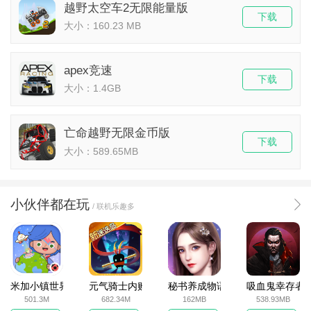
​越野太空车2无限能量版
下载
大小：160.23 MB
apex竞速
下载
大小：1.4GB
亡命越野无限金币版
下载
大小：589.65MB
小伙伴都在玩
/ 联机乐趣多
米加小镇世界2025官方版
元气骑士内购破解版
秘书养成物语
吸血鬼幸存者
501.3M
682.34M
162MB
538.93MB