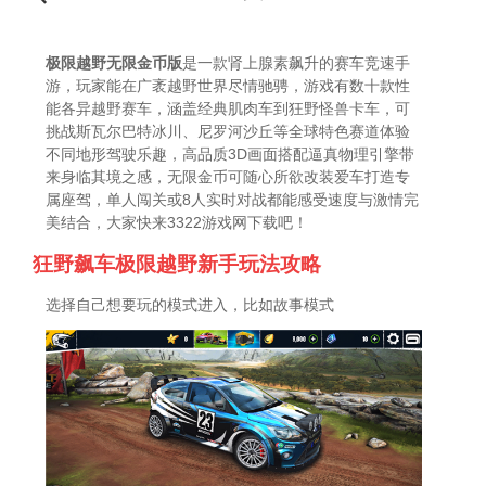
极限越野无限金币版
是一款肾上腺素飙升的赛车竞速手
游，玩家能在广袤越野世界尽情驰骋，游戏有数十款性
能各异越野赛车，涵盖经典肌肉车到狂野怪兽卡车，可
挑战斯瓦尔巴特冰川、尼罗河沙丘等全球特色赛道体验
不同地形驾驶乐趣，高品质3D画面搭配逼真物理引擎带
来身临其境之感，无限金币可随心所欲改装爱车打造专
属座驾，单人闯关或8人实时对战都能感受速度与激情完
美结合，大家快来3322游戏网下载吧！
狂野飙车极限越野新手玩法攻略
选择自己想要玩的模式进入，比如故事模式