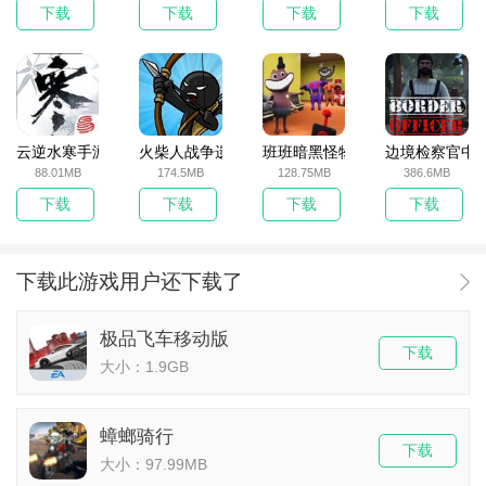
下载
下载
下载
下载
云逆水寒手游
火柴人战争遗产无敌版
班班暗黑怪物生存挑战5
边境检察官中
88.01MB
174.5MB
128.75MB
386.6MB
下载
下载
下载
下载
下载此游戏用户还下载了
极品飞车移动版
下载
大小：1.9GB
蟑螂骑行
下载
大小：97.99MB