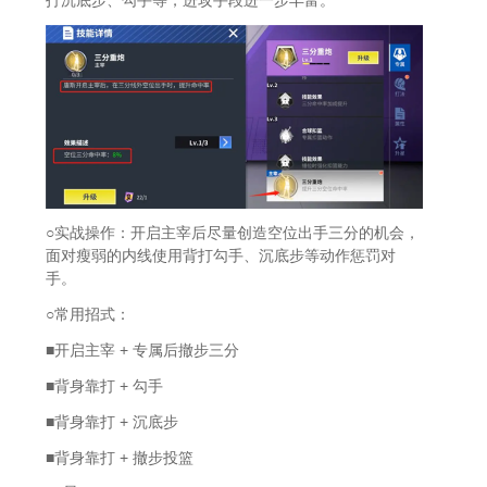
打沉底步、勾手等，进攻手段进一步丰富。
○实战操作：开启主宰后尽量创造空位出手三分的机会，
面对瘦弱的内线使用背打勾手、沉底步等动作惩罚对
手。
○常用招式：
■开启主宰 + 专属后撤步三分
■背身靠打 + 勾手
■背身靠打 + 沉底步
■背身靠打 + 撤步投篮