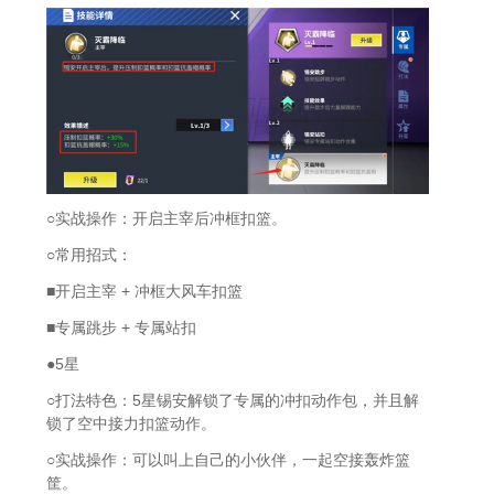
○实战操作：开启主宰后冲框扣篮。
○常用招式：
■开启主宰 + 冲框大风车扣篮
■专属跳步 + 专属站扣
●5星
○打法特色：5星锡安解锁了专属的冲扣动作包，并且解
锁了空中接力扣篮动作。
○实战操作：可以叫上自己的小伙伴，一起空接轰炸篮
筐。