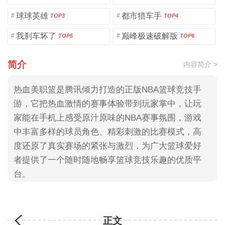
球球英雄
都市猎车手
#
#
TOP3
TOP4
我刹车坏了
巅峰极速破解版
#
#
TOP5
TOP6
简介
内容简介 >
热血美职篮是腾讯倾力打造的正版NBA篮球竞技手
游，它把热血激情的赛事体验带到玩家掌中，让玩
家能在手机上感受原汁原味的NBA赛事氛围，游戏
中丰富多样的球员角色、精彩刺激的比赛模式，高
度还原了真实赛场的紧张与激烈，为广大篮球爱好
者提供了一个随时随地畅享篮球竞技乐趣的优质平
台。
正文