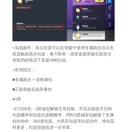
○实战操作：各位巨星可以在突破中使用专属跳步后点击
投篮触发跳步扣篮，暴力简单；或者直接突破在面前没
有阻挡的情况下直接冲框扣篮。
○常用招式：
■专属跳步 + 攻框暴扣
■正面突破后战斧暴扣
●3星
○打法特色：3星锡安解锁主宰技能，开启后能提升压制
扣篮概率和扣篮抗盖帽概率。同时3星锡安也解锁了专属
站扣动作、360度扣篮、大风车扣篮等扣篮动作，终结花
样更多；扣篮技能也进一步丰富。