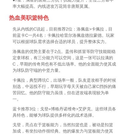
率大幅提高。内线进攻万花筒非唐斯莫属。
热血美职篮特色
先从内线的C说起，目前推荐2位：洛佩兹>卡佩拉，目
前蓝卡C一共4名：卡佩拉哈雷尔洛佩兹德拉蒙德。玩家
可以根据球队需求选择合适的球员，提升整体实力。
洛佩兹的优势主要在于2点。盖传和抓冒等防守技能能稳
定拿球权，有三分能力可以空间，这是一张可以拉满的
C，早期的传奇局也有不低出场率。他的全面能力使其成
为球队防守端的中坚力量。
卡佩拉，典型蹲坑C，出场率一般，队友是攻框手的时候
别选，中远投不行，早期玩字母天天被自己家C挡拆的痛
苦回忆。他的防守能力虽强，但在进攻端表现较为单
一。
蓝卡推荐3位：戈登=博格丹诺维奇>艾萨克。这些球员各
具特色，能够为球队提供多样化的战术选择。
戈登，亮点在于篮板能力，当然扣篮也是，被动是扣篮
加成，有坐扣动作很经典。他的爆发力与篮板能力使其