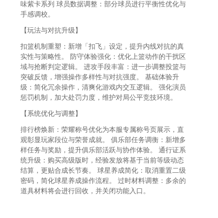
味紫卡系列 球员数据调整：部分球员进行平衡性优化与
手感调校。
【玩法与对抗升级】
扣篮机制重塑：新增「扣飞」设定，提升内线对抗的真
实性与策略性。 防守体验强化：优化上篮动作的干扰区
域与抢断判定逻辑。 进攻手段丰富：进一步调整投篮与
突破反馈，增强操作多样性与对抗强度。 基础体验升
级：简化冗余操作，清爽化游戏内交互逻辑。 强化演员
惩罚机制，加大处罚力度，维护对局公平竞技环境。
【系统优化与调整】
排行榜焕新：荣耀称号优化为本服专属称号页展示，直
观彰显玩家段位与荣誉成就。 俱乐部任务调衡：新增多
样任务与奖励，提升俱乐部活跃与协作体验。 通行证系
统升级：购买高级版时，经验发放将基于当前等级动态
结算，更贴合成长节奏。 球星养成简化：取消重置二级
密码，简化球星养成操作流程。 过时材料调整：多余的
道具材料将会进行回收，并关闭功能入口。