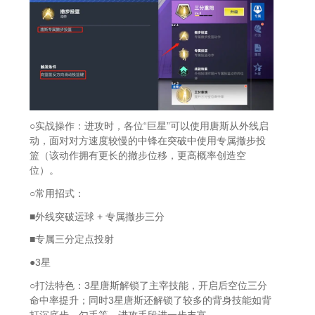
○实战操作：进攻时，各位“巨星”可以使用唐斯从外线启
动，面对对方速度较慢的中锋在突破中使用专属撤步投
篮（该动作拥有更长的撤步位移，更高概率创造空
位）。
○常用招式：
■外线突破运球 + 专属撤步三分
■专属三分定点投射
●3星
○打法特色：3星唐斯解锁了主宰技能，开启后空位三分
命中率提升；同时3星唐斯还解锁了较多的背身技能如背