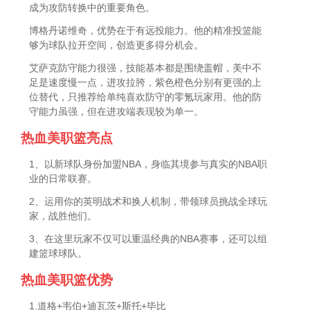
成为攻防转换中的重要角色。
博格丹诺维奇，优势在于有远投能力。他的精准投篮能
够为球队拉开空间，创造更多得分机会。
艾萨克防守能力很强，技能基本都是围绕盖帽，美中不
足是速度慢一点，进攻拉胯，紫色橙色分别有更强的上
位替代，只推荐给单纯喜欢防守的零氪玩家用。他的防
守能力虽强，但在进攻端表现较为单一。
热血美职篮亮点
1、以新球队身份加盟NBA，身临其境参与真实的NBA职
业的日常联赛。
2、运用你的英明战术和换人机制，带领球员挑战全球玩
家，战胜他们。
3、在这里玩家不仅可以重温经典的NBA赛事，还可以组
建篮球球队。
热血美职篮优势
1.道格+韦伯+迪瓦茨+斯托+毕比