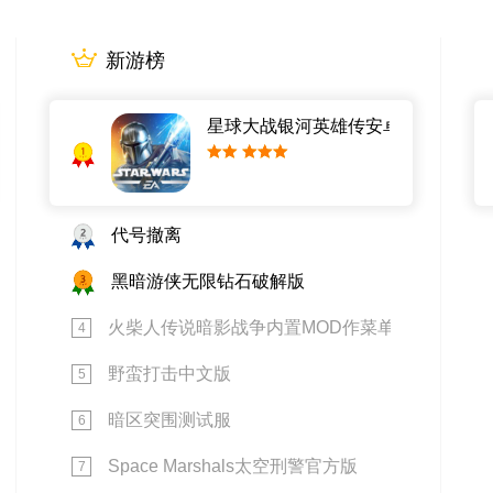
新游榜
星球大战银河英雄传安卓版
1
小提示字段。
2
代号撤离
3
黑暗游侠无限钻石破解版
火柴人传说暗影战争内置MOD作菜单2026
4
野蛮打击中文版
5
暗区突围测试服
6
Space Marshals太空刑警官方版
7