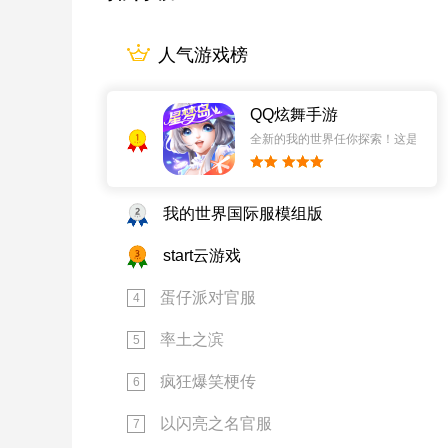
人气游戏榜
QQ炫舞手游
1
全新的我的世界任你探索！这是一个
2
我的世界国际服模组版
3
start云游戏
蛋仔派对官服
4
率土之滨
5
疯狂爆笑梗传
6
以闪亮之名官服
7