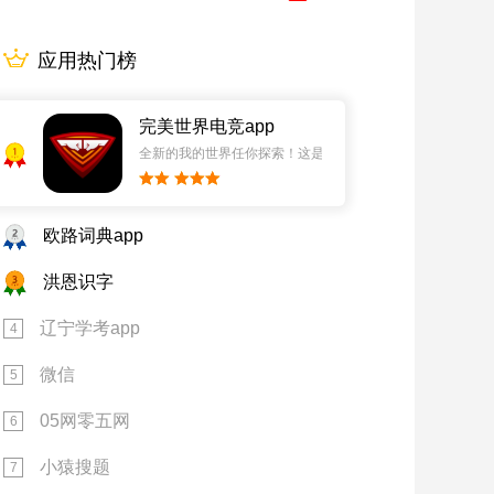
应用热门榜
完美世界电竞app
1
全新的我的世界任你探索！这是一个小提示字段。
2
欧路词典app
3
洪恩识字
辽宁学考app
4
微信
5
05网零五网
6
小猿搜题
7