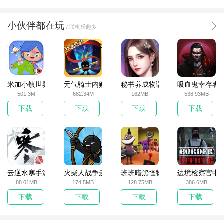
小伙伴都在玩
/ 联机乐趣多
米加小镇世界2025官方版
元气骑士内购破解版
秘书养成物语
吸血鬼幸存者
501.3M
682.34M
162MB
538.93MB
下载
下载
下载
下载
云逆水寒手游
火柴人战争遗产无敌版
班班暗黑怪物生存挑战5
边境检察官中
88.01MB
174.5MB
128.75MB
386.6MB
下载
下载
下载
下载