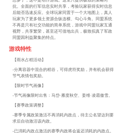
抗。全面的行军信息实时共享，考验玩家获得实时信息
后能否迅速反应。全球玩家同置于一个大地图上，真人
玩家为了更多领土资源合纵连横、勾心斗角。同盟系统
不再是只有社交功能的简单系统，游戏中同盟玩家互通
视野，共享繁荣，甚至还可借地出兵，极致拟真了军政
同盟因利益聚集的特点。
游戏特性
【雨水占稻活动】
-分离容器中混合的稻谷，可得虎符奖励，并有机会获得
节气表情包奖励。
【限时节气画像】
-节气画像限时出售：马岱·雁度秋空、姜维·凌霜傲雪。
【赛季政策调整】
-赛季专属政策激活不再消耗内政点，待主公名望达到要
求后自动激活该内政。
-已消耗内政点激活的赛季内政将会返还消耗的内政点。