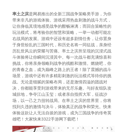
率土之滨
是网易推出的全新三国战争策略类手游，为你
带来非凡的游戏体验。游戏采用热血刺激的战斗方式，
让你身临其境地感受战争的酣畅淋漓；而回合策略性的
玩法模式，将考验你的智慧和策略，一举一动都可能左
右战局的发展。游戏中还设有超多剧情任务，让你置身
于身世纷乱的三国时代，和历史名将一同征战，亲身经
历乱世风云的荣耀与苦痛。率土之滨所呈现的沉浸式战
斗体验将让你瞬间沉浸其中。每一次战斗都充满惊喜和
挑战，你将亲身领略到战争的残酷和激情。燃烧吧，你
的青春之血，成为巅峰之路上的王者！除了震撼的战斗
场景，游戏中还有许多精彩刺激的玩法模式等待你的挑
战。无论是细腻的策略布局，还是激情四溢的团战对
决，你都能享受到游戏带来的无尽乐趣。与好友组队攻
城掠地，争夺江山玉玺；或者亲自指挥大军，征战沙
场，以一己之力扭转战局。在率土之滨的世界里，你将
找到久违的激情与决斗，体验真正的战争和荣光。快来
体验这款让人无法自拔的游戏，成为三国战争的传奇英
雄吧！大家快来3322手游网下载吧！