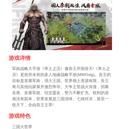
游戏详情
军政战略大手游《率土之滨》邀吾王开国吞天!《率土之
滨》是前所未有的多人地缘战略手游(MMOslg)。吾王的
目标是发展军政，强大王国。世界领土资源有限，吾王
将与其他玩家展开激烈争夺。大争之世战火弥漫，招募
名将、发展军政、结交盟友，势力不断扩充。权利的游
戏没有剧本，世界发展是三国演绎、七雄对决，甚至一
统天下，全由吾王主宰!
游戏特色
三国大世界