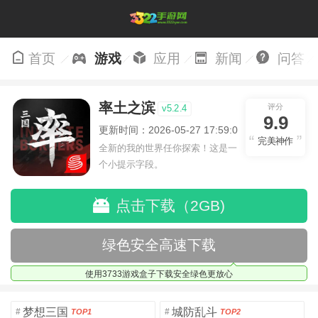
首页
游戏
应用
新闻
问答
率土之滨
评分
v5.2.4
9.9
更新时间：2026-05-27 17:59:01
完美神作
全新的我的世界任你探索！这是一
个小提示字段。
点击下载（2GB)
绿色安全高速下载
使用3733游戏盒子下载安全绿色更放心
梦想三国
城防乱斗
#
#
TOP1
TOP2