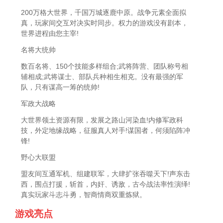
200万格大世界，千国万城逐鹿中原。战争元素全面拟
真，玩家间交互对决实时同步。权力的游戏没有剧本，
世界进程由您主宰!
名将大统帅
数百名将、150个技能多样组合;武将阵营、团队称号相
辅相成;武将谋士、部队兵种相生相克。没有最强的军
队，只有谋高一筹的统帅!
军政大战略
大世界领土资源有限，发展之路山河染血!内修军政科
技，外定地缘战略，征服真人对手!谋国者，何须陷阵冲
锋!
野心大联盟
盟友间互通军机、组建联军，大肆扩张吞噬天下!声东击
西，围点打援，斩首，内奸、诱敌，古今战法率性演绎!
真实玩家斗志斗勇，智商情商双重炼狱。
游戏亮点