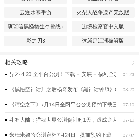
云逆水寒手游
火柴人战争遗产无敌版
班班暗黑怪物生存挑战5
边境检察官中文版
影之刃3
这就是江湖破解版
相关攻略
异环 4.23 全平台公测！下载 + 安装 + 福利全攻略，
04-23
《黑悟空神话》之后杨奇发布《黑神话钟馗》CG！预告
08-20
《晴空之下》7月14日全网平台公测预约下载三端同步
07-10
斗罗大陆：猎魂世界公测倒计时1天，跟成龙大哥一起
07-10
米姆米姆哈公测定档7月24日 | 提前预约下载
07-07