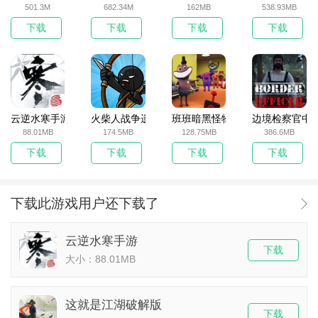
501.3M
682.34M
162MB
538.93MB
下载
下载
下载
下载
云逆水寒手游
火柴人战争遗产无敌版
班班暗黑怪物生存挑战5
边境检察官中
88.01MB
174.5MB
128.75MB
386.6MB
下载
下载
下载
下载
下载此游戏用户还下载了
云逆水寒手游
下载
大小：88.01MB
这就是江湖破解版
下载