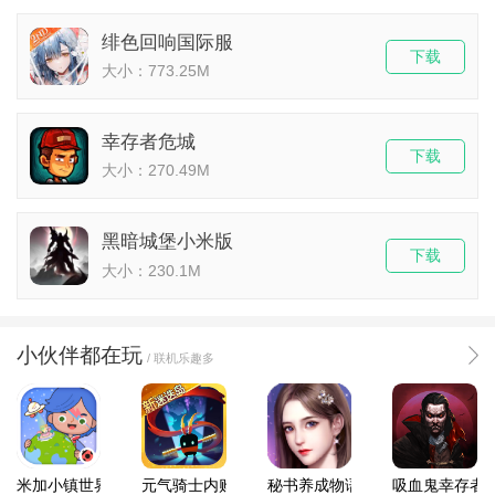
绯色回响国际服
下载
大小：773.25M
幸存者危城
下载
大小：270.49M
黑暗城堡小米版
下载
大小：230.1M
小伙伴都在玩
/ 联机乐趣多
米加小镇世界2025官方版
元气骑士内购破解版
秘书养成物语
吸血鬼幸存者