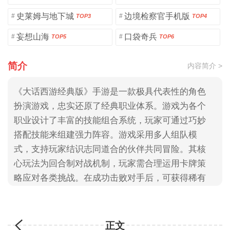
史莱姆与地下城
边境检察官手机版
#
#
TOP3
TOP4
妄想山海
口袋奇兵
#
#
TOP5
TOP6
简介
内容简介 >
《大话西游经典版》手游是一款极具代表性的角色
扮演游戏，忠实还原了经典职业体系。游戏为各个
职业设计了丰富的技能组合系统，玩家可通过巧妙
搭配技能来组建强力阵容。游戏采用多人组队模
式，支持玩家结识志同道合的伙伴共同冒险。其核
心玩法为回合制对战机制，玩家需合理运用卡牌策
略应对各类挑战。在成功击败对手后，可获得稀有
装备奖励，从而持续强化角色属性，提升整体战
力，大家快来3322游戏网下载吧！
正文