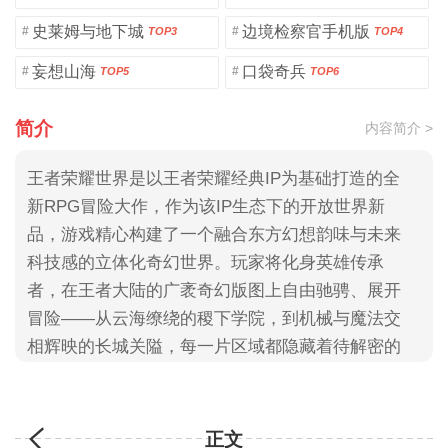
史莱姆与地下城
边境检察官手机版
#
#
TOP3
TOP4
妄想山海
口袋奇兵
#
#
TOP5
TOP6
简介
内容简介 >
王者荣耀世界是以王者荣耀经典IP为基础打造的全
新RPG冒险大作，作为该IP生态下的开放世界新
品，游戏精心构建了一个融合东方幻想韵味与未来
科技感的立体化奇幻世界。玩家将化身英雄传承
者，在王者大陆的广袤奇幻版图上自由驰骋、展开
冒险——从云海缭绕的稷下学院，到机械与魔法交
相辉映的长城关隘，每一片区域都隐藏着待解密的
古老遗迹，还有动态生成的随机事件，让每一次探
索都充满未知与惊喜。借助多维度的角色养成系
统，玩家可以深度打磨英雄专属技能树，搭配符文
正文