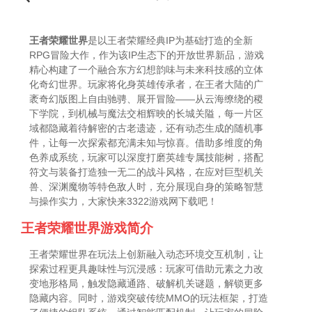
与装备打造独一无二的战斗风格，在应对巨型机关
兽、深渊魔物等特色敌人时，
王者荣耀世界
是以王者荣耀经典IP为基础打造的全新
RPG冒险大作，作为该IP生态下的开放世界新品，游戏
精心构建了一个融合东方幻想韵味与未来科技感的立体
化奇幻世界。玩家将化身英雄传承者，在王者大陆的广
袤奇幻版图上自由驰骋、展开冒险——从云海缭绕的稷
下学院，到机械与魔法交相辉映的长城关隘，每一片区
域都隐藏着待解密的古老遗迹，还有动态生成的随机事
件，让每一次探索都充满未知与惊喜。借助多维度的角
色养成系统，玩家可以深度打磨英雄专属技能树，搭配
符文与装备打造独一无二的战斗风格，在应对巨型机关
兽、深渊魔物等特色敌人时，充分展现自身的策略智慧
与操作实力，大家快来3322游戏网下载吧！
王者荣耀世界游戏简介
王者荣耀世界在玩法上创新融入动态环境交互机制，让
探索过程更具趣味性与沉浸感：玩家可借助元素之力改
变地形格局，触发隐藏通路、破解机关谜题，解锁更多
隐藏内容。同时，游戏突破传统MMO的玩法框架，打造