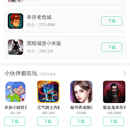
幸存者危城
下载
大小：270.49M
黑暗城堡小米版
下载
大小：230.1M
小伙伴都在玩
/ 联机乐趣多
米加小镇世界2025官方版
元气骑士内购破解版
秘书养成物语
吸血鬼幸存者
501.3M
682.34M
162MB
538.93MB
下载
下载
下载
下载