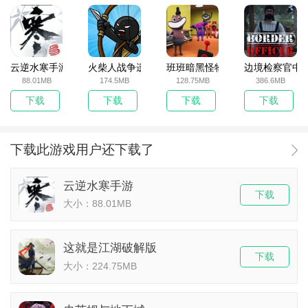
云逆水寒手游
火柴人战争遗产无敌版
班班暗黑怪物生存挑战5
边境检察官中
88.01MB
174.5MB
128.75MB
386.6MB
下载
下载
下载
下载
下载此游戏用户还下载了
云逆水寒手游
下载
大小：88.01MB
这就是江湖破解版
下载
大小：224.75MB