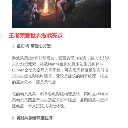
王者荣耀世界游戏亮点
1. 虚幻5引擎匠心打造
游戏采用虚幻5引擎研发，画面表现力拉满，融入浓郁的
东方幻想元素，搭载Nanite虚拟化微多边形几何体与
Lumen全动态全局光照系统，可实现高精度模型实时渲
染与自然光影实时演算。无论是建筑的细节纹理、植被
的层次分布，还是天气变
化的动态效果，都具备电影级物理反馈，同时支持HDR
高动态范围显示与自适应分辨率缩放，兼顾画质与运行
流畅度，带来沉浸式视觉体验。
2. 英雄与剧情深度拉满