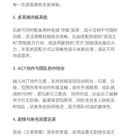
每一次探索都有全新体验。
2. 多英雄淬炼系统
玩家可同时配备两种英雄“淬炼”效果，战斗过程中可随时
切换，灵活调整技能组合策略。比如搭配孙膑的“逆流之
时”限制敌方行动，或选用蒙犽的“浑天”技能强化输出火
力，丰富的搭配方式让策略性战斗体验拉满，满足不同
对战需求。
3. ACT动作与团队协作结合
融入ACT动作元素，支持技能连招自由组合，闪避、位
移、范围伤害等动作衔接流畅，操作手感顺滑。组队挑
战BOSS时，需玩家分工配合、协同作战，比如分工破解
毕方巨爪防御、躲避落雷陷阱等，同时支持多人联机实
时组队，切换角色协同推进，提升团队对战的趣味性。
4. 剧情与角色深度还原
延续《王者荣耀》原有世界观，采用追番式剧情呈现方