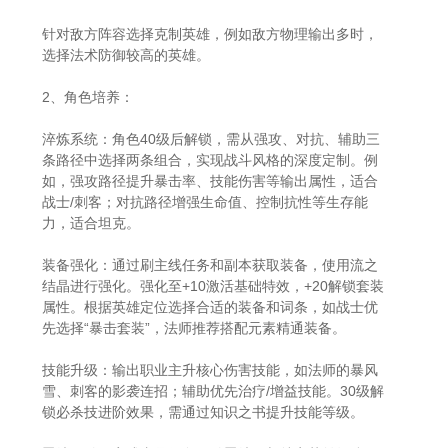
针对敌方阵容选择克制英雄，例如敌方物理输出多时，
选择法术防御较高的英雄。
2、角色培养：
淬炼系统：角色40级后解锁，需从强攻、对抗、辅助三
条路径中选择两条组合，实现战斗风格的深度定制。例
如，强攻路径提升暴击率、技能伤害等输出属性，适合
战士/刺客；对抗路径增强生命值、控制抗性等生存能
力，适合坦克。
装备强化：通过刷主线任务和副本获取装备，使用流之
结晶进行强化。强化至+10激活基础特效，+20解锁套装
属性。根据英雄定位选择合适的装备和词条，如战士优
先选择“暴击套装”，法师推荐搭配元素精通装备。
技能升级：输出职业主升核心伤害技能，如法师的暴风
雪、刺客的影袭连招；辅助优先治疗/增益技能。30级解
锁必杀技进阶效果，需通过知识之书提升技能等级。