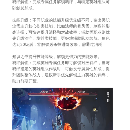
羁绊解锁：完成专属任务解锁羁绊，与特定英雄组队可
以触发加成。
技能升级：不同职业的技能升级优先级不同，输出类职
业需主升核心伤害技能，比如法师的暴风雪、刺客的影
袭连招，可快速提升清怪和对战效率；辅助类职业则优
先升级治疗、增益类技能，更好地辅助队友续航。角色
达到30级后，将解锁必杀技进阶效果，需通过消耗
知识之书提升技能等级，解锁更强力的技能效果。
羁绊解锁：完成英雄专属任务即可解锁对应羁绊，当与
羁绊指定的英雄组队作战时，可触发专属属性加成，提
升团队整体战力，建议新手优先解锁主力英雄的羁绊，
助力前期开荒。