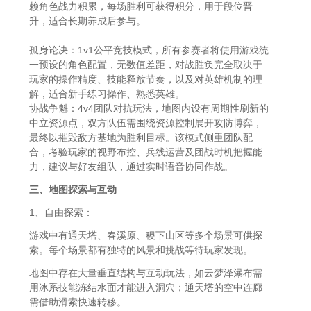
赖角色战力积累，每场胜利可获得积分，用于段位晋
升，适合长期养成后参与。
孤身论决：1v1公平竞技模式，所有参赛者将使用游戏统
一预设的角色配置，无数值差距，对战胜负完全取决于
玩家的操作精度、技能释放节奏，以及对英雄机制的理
解，适合新手练习操作、熟悉英雄。
协战争魁：4v4团队对抗玩法，地图内设有周期性刷新的
中立资源点，双方队伍需围绕资源控制展开攻防博弈，
最终以摧毁敌方基地为胜利目标。该模式侧重团队配
合，考验玩家的视野布控、兵线运营及团战时机把握能
力，建议与好友组队，通过实时语音协同作战。
三、地图探索与互动
1、自由探索：
游戏中有通天塔、春溪原、稷下山区等多个场景可供探
索。每个场景都有独特的风景和挑战等待玩家发现。
地图中存在大量垂直结构与互动玩法，如云梦泽瀑布需
用冰系技能冻结水面才能进入洞穴；通天塔的空中连廊
需借助滑索快速转移。