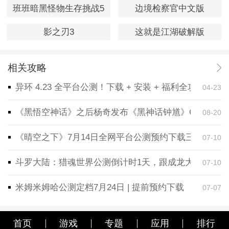
班班暗黑怪物生存挑战5
边境检察官中文版
影之刃3
这就是江湖破解版
相关攻略
异环 4.23 全平台公测！下载 + 安装 + 福利全攻略，
04-23
《黑悟空神话》之后杨奇发布《黑神话钟馗》CG！预告
08-20
《晴空之下》7月14日全网平台公测预约下载三端同步
07-10
斗罗大陆：猎魂世界公测倒计时1天，跟成龙大哥一起
07-10
米姆米姆哈公测定档7月24日 | 提前预约下载
07-07
首页
游戏
专题
应用
排行