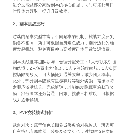
进阶技能及部分高阶副本的核心前提，同时可搭配每日
时段体力领取，提升升级效率。
2、副本挑战技巧
游戏内副本类型丰富，不同副本的机制、挑战难度及奖
励各不相同，新手可根据自身角色战力，选择适配的难
度发起挑战，避免盲目冲击高难度副本导致资源浪费。
副本挑战推荐组队参与，合理分配分工：1人专职吸引怪
物仇恨，2人负责主力输出，1人专注治疗续航，1人负责
控场限制敌人，可大幅提升通关效率，减少团灭概率。
此外，部分副本隐藏有星晷碎片等额外奖励，需按照特
定顺序激活机关、完成解谜，才能触发隐藏宝箱获取奖
励，部分周本还分普通、困难、挑战三档难度，可根据
战力逐步解锁。
3、PVP竞技模式解析
武道对决：属于角色长期养成类数值对抗模式，玩家可
自主搭配专属武器、装备及铭文组合，对战胜负高度依