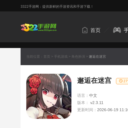
3322手游网：提供新鲜的手游资讯和手游下载！
首页
当前位置：
首页
>
手机游戏
>
角色扮演
>
邂逅在迷宫
邂逅在迷宫
2
语言：
中文
版本：
v2.3.11
更新时间：
2026-06-19 11:1