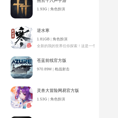
燕云十六声手游
1.93G
|
角色扮演
逆水寒
1.81GB
|
角色扮演
全新的我的世界任你探索！这是一个小提示字段。
苍蓝前线官方版
970.89M
|
枪战射击
灵兽大冒险网易官方版
1.53G
|
角色扮演