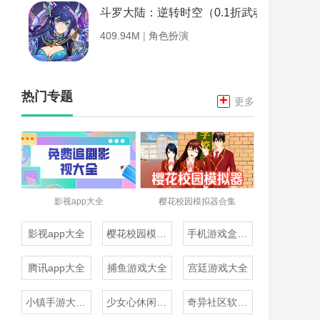
斗罗大陆：逆转时空（0.1折武魂觉醒）
409.94M
|
角色扮演
热门专题
+
更多
影视app大全
樱花校园模拟器合集
影视app大全
樱花校园模拟器合集
手机游戏盒子大全
腾讯app大全
捕鱼游戏大全
宫廷游戏大全
小镇手游大全免费下载
少女心休闲游戏推荐
奇异社区软件合集