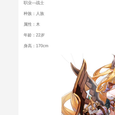
职业—战士
种族：人族
属性：木
年龄：22岁
身高：170cm