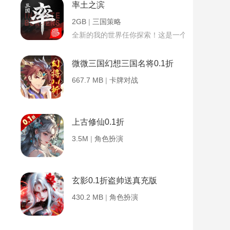
率土之滨
2GB
|
三国策略
全新的我的世界任你探索！这是一个小提示字段。
微微三国幻想三国名将0.1折
667.7 MB
|
卡牌对战
上古修仙0.1折
3.5M
|
角色扮演
玄影0.1折盗帅送真充版
430.2 MB
|
角色扮演