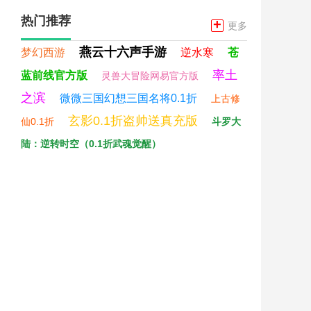
热门推荐
+
更多
燕云十六声手游
梦幻西游
逆水寒
苍
率土
蓝前线官方版
灵兽大冒险网易官方版
之滨
微微三国幻想三国名将0.1折
上古修
玄影0.1折盗帅送真充版
仙0.1折
斗罗大
陆：逆转时空（0.1折武魂觉醒）