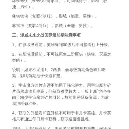
③蜘蛛侠（蜘蛛侠2隐形衣），时间线好手，影域（敏
捷、男性）。
④钢铁侠（复联4制服），影域（能量、男性）。
⑤雷神（复联4制服），影域（全能、男性）。
三、漫威未来之战国际服前期注意事项
1、在影域没通前，英雄练到60级后不可接着往上升级。
2、在影域没通前，不可练原生二阶巨头（快银、灭霸之
类的）。
说明：如果不采用1、2两条，会导致前期角色碎片吃
紧，影响前期池子快速扩建。
3、宇宙魔方碎片永远不能用于强化潜力。用宇宙魔方碎
片虽然成功几率高，但获取难度较大，一般卡3阶角色多
由于缺少宇宙魔方碎片引起，故前期需储备资源，为后
期消耗做准备。
4、获取的升星卷和直升机不可用于非月卡英雄。月卡英
雄只有通过每日月卡获得，获取速度慢且难。
原因：上述4条避免了，将可避免前期资源浪费，保证后