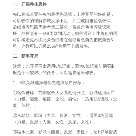
一、开局整体思路
先以完成首要任务为最优先选择，上述开局的好处是：
可以较快的缓解影域反派不足，并完成困难盟战低保。
后续培养思路需参考第二部分：普通角色培养建议顺
序。然后会有一些8周签到活动，如果遇到上述角色的话
可以考虑先不练此角色或者在领取角色前先把该角色6
星，这样可以升级256碎片用于升级装备。
二、新手开局
注意：此开局不太适用0氪玩家，因为0氪玩家前期买制
服是个比较艰巨的任务，所以需要适当修改。
1、6星英雄选择器优先选择顺序推荐：
①钢铁神锤：前期配合大女儿剧情开荒，影域适用面广
（力量、能量、敏捷、全能、男性）；适用1场盟战（全
能、英雄）。
②米勒娃：影域（力量、反派、女性），适用3场盟战
（力量、反派；力量、女性；反派、女性）。
③猛水元素：影域（能量、反派、男性），适用2场盟战