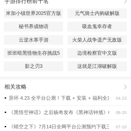
手游排行榜前十名
米加小镇世界2025官方版
元气骑士内购破解版
秘书养成物语
吸血鬼幸存者
云逆水寒手游
火柴人战争遗产无敌版
班班暗黑怪物生存挑战5
边境检察官中文版
影之刃3
这就是江湖破解版
相关攻略
异环 4.23 全平台公测！下载 + 安装 + 福利全攻略，
04-23
《黑悟空神话》之后杨奇发布《黑神话钟馗》CG！预告
08-20
《晴空之下》7月14日全网平台公测预约下载三端同步
07-10