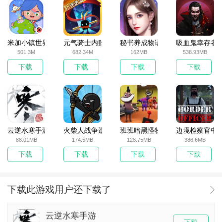
米加小镇世界2025官方版
元气骑士内购破解版
秘书养成物语
吸血鬼幸存者
501.3M
682.34M
162MB
538.93MB
下载
下载
下载
下载
云逆水寒手游
火柴人战争遗产无敌版
班班暗黑怪物生存挑战5
边境检察官中
88.01MB
174.5MB
128.75MB
386.6MB
下载
下载
下载
下载
下载此游戏用户还下载了
云逆水寒手游
下载