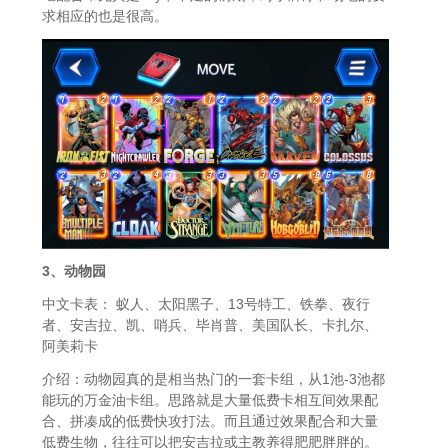
求相应的也是很高。
3、动物园
中文卡表： 蚁人、太阳黑子、13号特工、铁拳、夜行
者、安吉拉、凯、哨兵、毕肖普、美国队长、卡扎尔、
阿美莉卡
介绍：动物园真的是相当热门的一套卡组，从1池-3池都
能玩的万金油卡组。思路就是大量低费卡相互间效果配
合、拼凑成的低费快攻打法。而且通过效果配合和大量
低费生物，往往可以把安吉拉或主教养得肥肥胖胖的。