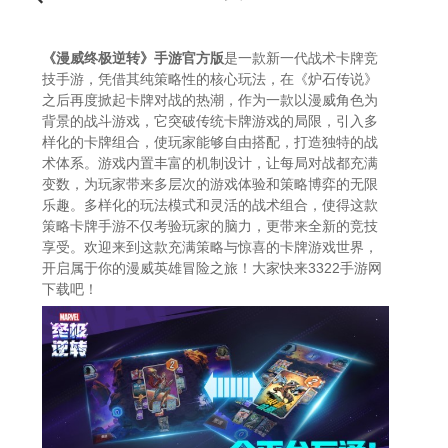
迎来到这款充满策略与惊喜的卡牌游戏世界，开启
属于你的漫威英雄冒险之旅！
《漫威终极逆转》手游官方版
是一款新一代战术卡牌竞
技手游，凭借其纯策略性的核心玩法，在《炉石传说》
之后再度掀起卡牌对战的热潮，作为一款以漫威角色为
背景的战斗游戏，它突破传统卡牌游戏的局限，引入多
样化的卡牌组合，使玩家能够自由搭配，打造独特的战
术体系。游戏内置丰富的机制设计，让每局对战都充满
变数，为玩家带来多层次的游戏体验和策略博弈的无限
乐趣。多样化的玩法模式和灵活的战术组合，使得这款
策略卡牌手游不仅考验玩家的脑力，更带来全新的竞技
享受。欢迎来到这款充满策略与惊喜的卡牌游戏世界，
开启属于你的漫威英雄冒险之旅！大家快来3322手游网
下载吧！