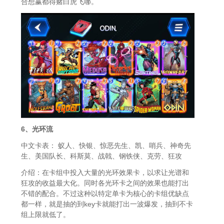
合想赢都得赌白虎飞哪。
6、光环流
中文卡表： 蚁人、快银、惊恶先生、凯、哨兵、神奇先
生、美国队长、科斯莫、战戟、钢铁侠、克劳、狂攻
介绍：在卡组中投入大量的光环效果卡，以求让光谱和
狂攻的收益最大化。同时各光环卡之间的效果也能打出
不错的配合。不过这种以特定单卡为核心的卡组优缺点
都一样，就是抽的到key卡就能打出一波爆发，抽到不卡
组上限就低了。