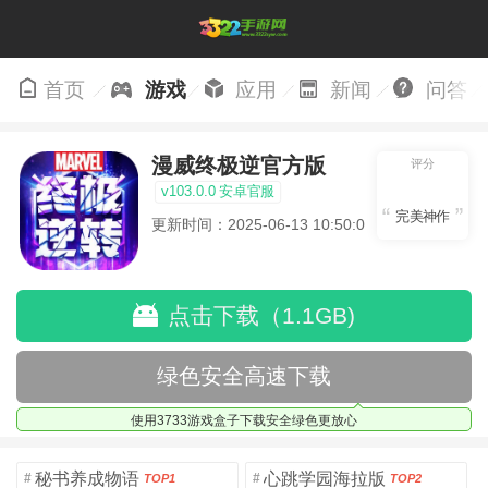
首页
游戏
应用
新闻
问答
漫威终极逆官方版
评分
v103.0.0 安卓官服
完美神作
更新时间：2025-06-13 10:50:08
点击下载（1.1GB)
绿色安全高速下载
使用3733游戏盒子下载安全绿色更放心
秘书养成物语
心跳学园海拉版
#
#
TOP1
TOP2