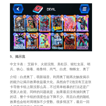
5、揭示流
中文卡表： 艾丽卡、火箭浣熊、美杜莎、猩红女巫、哨
兵、铁心、狼毒、格鲁特、尚气、白虎、蜘蛛女、奥丁
介绍：白虎奥丁，萌新福音。利用奥丁能再次触发揭示
的能力让揭示效果收益最大化。虽然由于2池没有王这张
卡导致卡组上限没那么高，不过简单粗暴的打法还是广
受新人欢迎。同样的问题就是，如果最后没有抽到奥丁
的话，整个卡组的强度也会下降不少。而且白虎的随机
效果也会给对局增加不少变数。很多情况下，最后一回