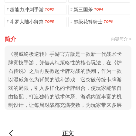
超能力冲刺手游
新三国杀
#
#
TOP3
TOP4
斗罗大陆小舞篇
超级花裤骑士
#
#
TOP5
TOP6
简介
内容简介 >
《漫威终极逆转》手游官方版是一款新一代战术卡
牌竞技手游，凭借其纯策略性的核心玩法，在《炉
石传说》之后再度掀起卡牌对战的热潮，作为一款
以漫威角色为背景的战斗游戏，它突破传统卡牌游
戏的局限，引入多样化的卡牌组合，使玩家能够自
由搭配，打造独特的战术体系。游戏内置丰富的机
制设计，让每局对战都充满变数，为玩家带来多层
次的游戏体验和策略博弈的无限乐趣。多样化的玩
法模式和灵活的战术组合，使得这款策略卡牌手游
不仅考验玩家的脑力，更带来全新的竞技享受。欢
正文