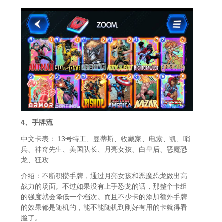
4、手牌流
中文卡表： 13号特工、曼蒂斯、收藏家、电索、凯、哨
兵、神奇先生、美国队长、月亮女孩、白皇后、恶魔恐
龙、狂攻
介绍：不断积攒手牌，通过月亮女孩和恶魔恐龙做出高
战力的场面。不过如果没有上手恐龙的话，那整个卡组
的强度就会降低一个档次。而且不少卡的添加额外手牌
的效果都是随机的，能不能随机到刚好有用的卡就得看
脸了。