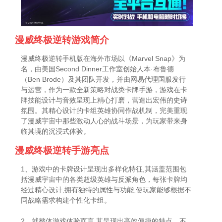
漫威终极逆转游戏简介
漫威终极逆转手机版在海外市场以《Marvel Snap》为
名，由美国Second Dinner工作室创始人本·布鲁德
（Ben Brode）及其团队开发，并由网易代理国服发行
与运营，作为一款全新策略对战类卡牌手游，游戏在卡
牌技能设计与音效呈现上精心打磨，营造出宏伟的史诗
氛围。其精心设计的卡组英雄协同作战机制，完美重现
了漫威宇宙中那些激动人心的战斗场景，为玩家带来身
临其境的沉浸式体验。
漫威终极逆转手游亮点
1、游戏中的卡牌设计呈现出多样化特征,其涵盖范围包
括漫威宇宙中的各类超级英雄与反派角色，每张卡牌均
经过精心设计,拥有独特的属性与功能,使玩家能够根据不
同战略需求构建个性化卡组。
2、就整体游戏体验而言,其呈现出高效便捷的特点，不