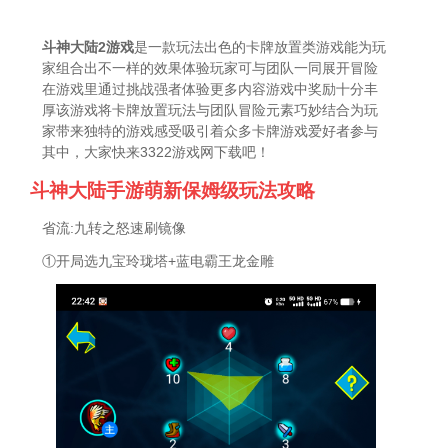
斗神大陆2游戏
是一款玩法出色的卡牌放置类游戏能为玩
家组合出不一样的效果体验玩家可与团队一同展开冒险
在游戏里通过挑战强者体验更多内容游戏中奖励十分丰
厚该游戏将卡牌放置玩法与团队冒险元素巧妙结合为玩
家带来独特的游戏感受吸引着众多卡牌游戏爱好者参与
其中，大家快来3322游戏网下载吧！
斗神大陆手游萌新保姆级玩法攻略
省流:九转之怒速刷镜像
①开局选九宝玲珑塔+蓝电霸王龙金雕