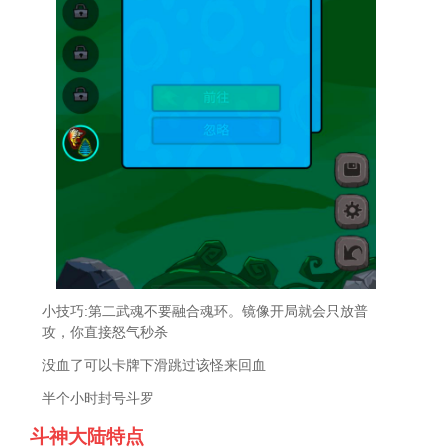
小技巧:第二武魂不要融合魂环。镜像开局就会只放普
攻，你直接怒气秒杀
没血了可以卡牌下滑跳过该怪来回血
半个小时封号斗罗
斗神大陆特点