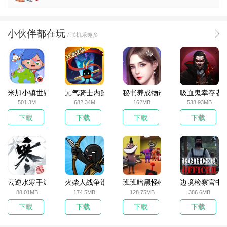
小伙伴都在玩
/ 联机乐趣多
米加小镇世界2025官方版
元气骑士内购破解版
秘书养成物语
吸血鬼幸存者
501.3M
682.34M
162MB
538.93MB
下载
下载
下载
下载
云逆水寒手游
火柴人战争遗产无敌版
班班暗黑怪物生存挑战5
边境检察官中
88.01MB
174.5MB
128.75MB
386.6MB
下载
下载
下载
下载