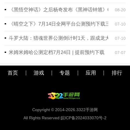
《黑悟空神话》之后杨奇发布《黑神话钟馗》CG！预告
08-20
《晴空之下》7月14日全网平台公测预约下载三端同步
07-10
斗罗大陆：猎魂世界公测倒计时1天，跟成龙大哥一起
07-10
米姆米姆哈公测定档7月24日 | 提前预约下载
07-07
首页
游戏
专题
应用
排行
Copyright © 2014-2026.3322手游网
All Rights Reserved 皖ICP备2024033070号-2