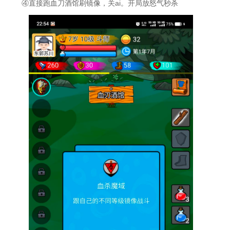
④直接跑血刀酒馆刷镜像，关ai。开局放怒气秒杀