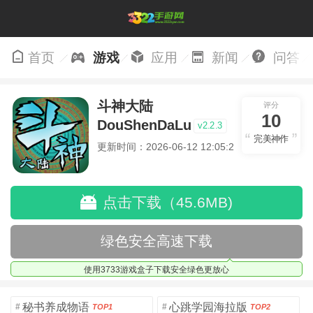
首页
游戏
应用
新闻
问答
斗神大陆
评分
10
DouShenDaLu
v2.2.3
完美神作
更新时间：2026-06-12 12:05:29
点击下载（45.6MB)
绿色安全高速下载
使用3733游戏盒子下载安全绿色更放心
秘书养成物语
心跳学园海拉版
#
#
TOP1
TOP2