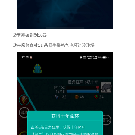
②罗塞镇刷到10级
③去魔兽森林11 杀犀牛爆怒气魂环给玲珑塔