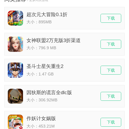
/ 更多同类游戏
超次元大冒险0.1折
下载
大小：895MB
女神联盟2万充版3折渠道
下载
大小：796.9 MB
圣斗士星矢重生2
下载
大小：1.47 GB
因狄斯的谎言全dlc版
下载
大小：306.92MB
作妖计女娲版
下载
大小：453.21M