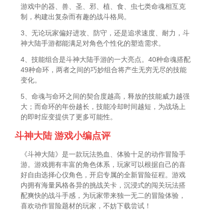
游戏中的器、兽、圣、邪、植、食、虫七类命魂相互克
制，构建出复杂而有趣的战斗格局。
3、无论玩家偏好进攻、防守，还是追求速度、耐力，斗
神大陆手游都能满足对角色个性化的塑造需求。
4、技能组合是斗神大陆手游的一大亮点。40种命魂搭配
49种命环，两者之间的巧妙组合将产生无穷无尽的技能
变化。
5、命魂与命环之间的契合度越高，释放的技能威力越强
大；而命环的年份越长，技能冷却时间越短，为战场上
的即时应变提供了更多可能性。
斗神大陆 游戏小编点评
《斗神大陆》是一款玩法热血、体验十足的动作冒险手
游。游戏拥有丰富的角色体系，玩家可以根据自己的喜
好自由选择心仪角色，开启专属的全新冒险征程。游戏
内拥有海量风格各异的挑战关卡，沉浸式的闯关玩法搭
配爽快的战斗手感，为玩家带来独一无二的冒险体验，
喜欢动作冒险题材的玩家，不妨下载尝试！