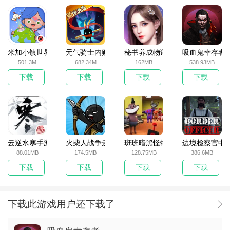
米加小镇世界2025官方版
元气骑士内购破解版
秘书养成物语
吸血鬼幸存者
501.3M
682.34M
162MB
538.93MB
下载
下载
下载
下载
云逆水寒手游
火柴人战争遗产无敌版
班班暗黑怪物生存挑战5
边境检察官中
88.01MB
174.5MB
128.75MB
386.6MB
下载
下载
下载
下载
下载此游戏用户还下载了