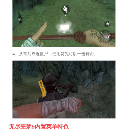
4、从背后靠近僵尸，使用符咒可以一击毙命。
无尽噩梦5内置菜单特色