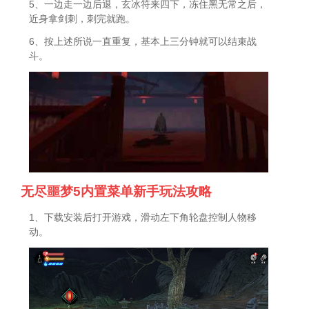
5、一边走一边后退，玄冰符来四下，冻住黑无常之后，
近身拿剑刺，刺完就跑。
6、按上述所说一直重复，基本上三分钟就可以结束战
斗。
无尽噩梦5内置菜单新手玩法攻略
1、下载安装后打开游戏，滑动左下角轮盘控制人物移
动。