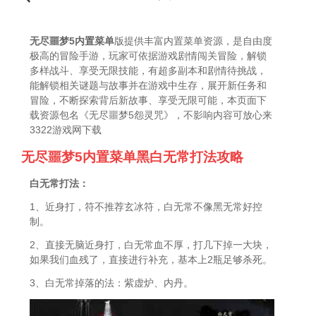
无尽噩梦5内置菜单
版提供丰富内置菜单资源，是自由度
极高的冒险手游，玩家可依据游戏剧情闯关冒险，解锁
多样战斗、享受无限技能，有超多副本和剧情待挑战，
能解锁相关谜题与故事并在游戏中生存，展开新任务和
冒险，不断探索背后新故事、享受无限可能，本页面下
载资源包名《无尽噩梦5怨灵咒》，不影响内容可放心来
3322游戏网下载
无尽噩梦5内置菜单黑白无常打法攻略
白无常打法：
1、近身打，符不推荐玄冰符，白无常不像黑无常好控
制。
2、直接无脑近身打，白无常血不厚，打几下掉一大块，
如果我们血残了，直接进行补充，基本上2瓶足够杀死。
3、白无常掉落的法：紫虚炉、内丹。