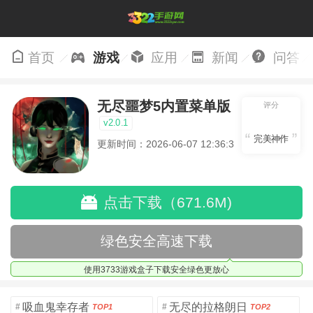
首页
游戏
应用
新闻
问答
无尽噩梦5内置菜单版
评分
v2.0.1
完美神作
更新时间：2026-06-07 12:36:34
点击下载（671.6M)
绿色安全高速下载
使用3733游戏盒子下载安全绿色更放心
吸血鬼幸存者
无尽的拉格朗日
#
#
TOP1
TOP2