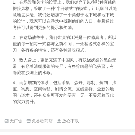
1、在场景和关卡的设置上，我们抛弃了以往那种直线的
探险风格，采取了一种“半开放式”的模式，让玩家可以随
意地去探险。我们还增加了一个类似于地下城和地下城
的设计，玩家可以在游戏中找到他们的入口，并且通过
考验可以得到更多的提示和奖励。
2、在这场战争中，我们饰演的江潮是一位修真者，所以
他的每一招每一式都与之前不同，十余柄各式各样的宝
刀，各有各的特性，还有各种进攻模式。
3、敌人身上，更是充满了中国风，有妖娆妩媚的黑白无
常，有穿着清朝服饰的丧尸，有狰狞凶恶的飞头蛮，有
隐藏在沙滩上的水猴。
4、而新增加的体系，包括采集、炼丹、炼制、炼制、法
宝、冥想、空间转移、剧情交流、支线选择、全新的地
图与道术，还有众多可开发的要素，无一不显示着五代
的实力提升。
无广告
免谷歌商店
放心下载