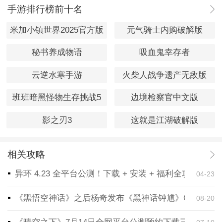
手游排行榜前十名
米加小镇世界2025官方版
元气骑士内购破解版
秘书养成物语
吸血鬼幸存者
云逆水寒手游
火柴人战争遗产无敌版
班班暗黑怪物生存挑战5
边境检察官中文版
影之刃3
这就是江湖破解版
相关攻略
异环 4.23 全平台公测！下载 + 安装 + 福利全攻略，
04-23
《黑悟空神话》之后杨奇发布《黑神话钟馗》CG！预告
08-20