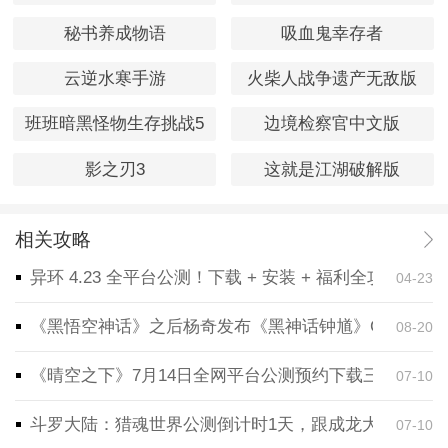
秘书养成物语
吸血鬼幸存者
云逆水寒手游
火柴人战争遗产无敌版
班班暗黑怪物生存挑战5
边境检察官中文版
影之刃3
这就是江湖破解版
相关攻略
异环 4.23 全平台公测！下载 + 安装 + 福利全攻略，
04-23
《黑悟空神话》之后杨奇发布《黑神话钟馗》CG！预告
08-20
《晴空之下》7月14日全网平台公测预约下载三端同步
07-10
斗罗大陆：猎魂世界公测倒计时1天，跟成龙大哥一起
07-10