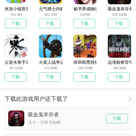
米加小镇世界2025官方版
元气骑士内购破解版
秘书养成物语
吸血鬼幸存者
501.3M
682.34M
162MB
538.93MB
下载
下载
下载
下载
云逆水寒手游
火柴人战争遗产无敌版
班班暗黑怪物生存挑战5
边境检察官中
88.01MB
174.5MB
128.75MB
386.6MB
下载
下载
下载
下载
下载此游戏用户还下载了
吸血鬼幸存者
下载
大小：538.93MB