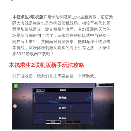
木筏求生2联机版
开启惊险刺激海上求生新篇章，茫茫无
际大海既是舞台也是危机四伏挑战场，相较于初代其画
面更加细腻逼真，波光粼粼的海面、变幻莫测的天气等
场景细节都得到了优化，玩家能在联机模式中与好友一
同在海上求生，共同面对资源收集、抵御海洋生物袭击
等挑战，沉浸体验刺激又真实的海上生存之旅，大家快
来3322游戏网下载吧！
木筏求生2联机版新手玩法攻略
打开游戏后，玩家们首先需要创建一个新游戏。