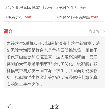
我的世界国际服模组版
乞讨的生活
#
#
TOP3
TOP4
鬼灭之仞
奇怪的鸭子破解版
#
#
TOP5
TOP6
简介
内容简介 >
木筏求生2联机版开启惊险刺激海上求生新篇章，茫
茫无际大海既是舞台也是危机四伏挑战场，相较于
初代其画面更加细腻逼真，波光粼粼的海面、变幻
莫测的天气等场景细节都得到了优化，玩家能在联
机模式中与好友一同在海上求生，共同面对资源收
集、抵御海洋生物袭击等挑战，沉浸体验刺激又真
实的海上生存之旅 。
正文