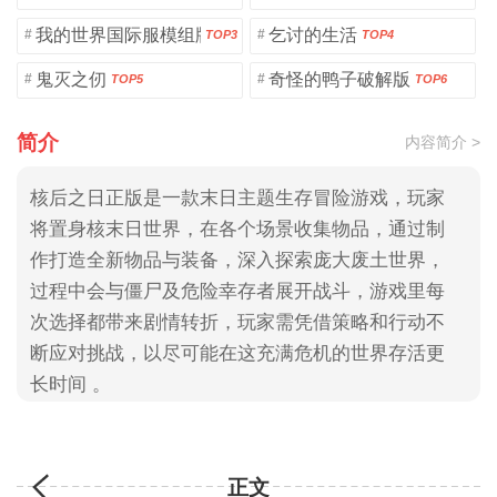
我的世界国际服模组版
乞讨的生活
#
#
TOP3
TOP4
鬼灭之仞
奇怪的鸭子破解版
#
#
TOP5
TOP6
简介
内容简介 >
核后之日正版是一款末日主题生存冒险游戏，玩家
将置身核末日世界，在各个场景收集物品，通过制
作打造全新物品与装备，深入探索庞大废土世界，
过程中会与僵尸及危险幸存者展开战斗，游戏里每
次选择都带来剧情转折，玩家需凭借策略和行动不
断应对挑战，以尽可能在这充满危机的世界存活更
长时间 。
正文