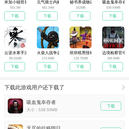
米加小镇世界2025官方版
元气骑士内购破解版
秘书养成物语
吸血鬼幸存者
501.3M
682.34M
162MB
538.93MB
下载
下载
下载
下载
云逆水寒手游
火柴人战争遗产无敌版
班班暗黑怪物生存挑战5
边境检察官中
88.01MB
174.5MB
128.75MB
386.6MB
下载
下载
下载
下载
下载此游戏用户还下载了
吸血鬼幸存者
下载
大小：538.93MB
无尽的拉格朗日