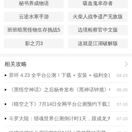
秘书养成物语
吸血鬼幸存者
云逆水寒手游
火柴人战争遗产无敌版
班班暗黑怪物生存挑战5
边境检察官中文版
影之刃3
这就是江湖破解版
相关攻略
异环 4.23 全平台公测！下载 + 安装 + 福利全攻略，
04-23
《黑悟空神话》之后杨奇发布《黑神话钟馗》CG！预告
08-20
《晴空之下》7月14日全网平台公测预约下载三端同步
07-10
斗罗大陆：猎魂世界公测倒计时1天，跟成龙大哥一起
07-10