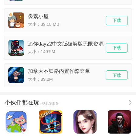
像素小屋
下载
大小：39.15 MB
迷你dayz2中文版破解版无限资源
下载
大小：140.9M
加拿大不归路内置作弊菜单
下载
大小：89.2M
小伙伴都在玩
/ 联机乐趣多