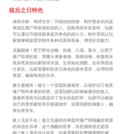
核后之日特色
保持冷静，维持生存！升级你的技能，制作更多的武器
来抵抗僵尸和来侵犯你的人。技能系统丰富多样，玩家
可以通过升级技能来提升角色的战斗力。制作系统让玩
家能够根据需求制作各种武器和装备，增强生存能力。
克服困难！死于野生动物，饥饿、口渴、寒冷，比死于
僵尸容易的多。用篝火准备食物、抵御动物，收集雨水
或杀死其他玩家获得水源。生存如此残酷。生存系统设
计真实，玩家需要时刻关注角色的基本需求，合理利用
资源，确保角色的生存。
建立避难所！建立一个坚固的避难所，以保护自己免受
僵尸和外来者的伤害。设置陷阱以防御偷袭你的敌人。
避难所系统为玩家提供了安全的庇护所，玩家可以根据
自己的需求建造和升级避难所，设置陷阱防御敌人，确
保自身安全。
敌人无处不在！孤立无援的你将面对僵尸和觊觎你资源
的其他生存者，这个残酷的世界，你是捕猎者还是猎
物？敌人系统设计丰富，玩家需要时刻警惕周围的威