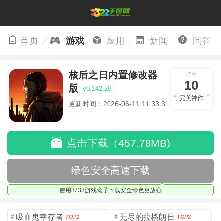
首页
游戏
应用
新闻
问答
核后之日内置修改器
评分
10
版
v0.142.20
完美神作
更新时间：2026-06-11 11:33:36
点击下载（457.78MB)
绿色安全高速下载
使用3733游戏盒子下载安全绿色更放心
吸血鬼幸存者
无尽的拉格朗日
#
#
TOP1
TOP2