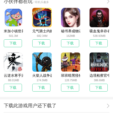
小伙伴都在玩
/ 联机乐趣多
米加小镇世界2025官方版
元气骑士内购破解版
秘书养成物语
吸血鬼幸存者
501.3M
682.34M
162MB
538.93MB
下载
下载
下载
下载
云逆水寒手游
火柴人战争遗产无敌版
班班暗黑怪物生存挑战5
边境检察官中
88.01MB
174.5MB
128.75MB
386.6MB
下载
下载
下载
下载
下载此游戏用户还下载了