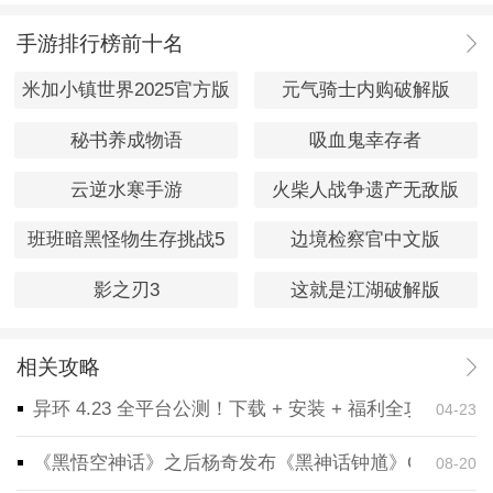
手游排行榜前十名
米加小镇世界2025官方版
元气骑士内购破解版
秘书养成物语
吸血鬼幸存者
云逆水寒手游
火柴人战争遗产无敌版
班班暗黑怪物生存挑战5
边境检察官中文版
影之刃3
这就是江湖破解版
相关攻略
异环 4.23 全平台公测！下载 + 安装 + 福利全攻略，
04-23
《黑悟空神话》之后杨奇发布《黑神话钟馗》CG！预告
08-20