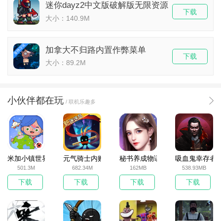
迷你dayz2中文版破解版无限资源
下载
大小：140.9M
加拿大不归路内置作弊菜单
下载
大小：89.2M
小伙伴都在玩
/ 联机乐趣多
米加小镇世界2025官方版
元气骑士内购破解版
秘书养成物语
吸血鬼幸存者
501.3M
682.34M
162MB
538.93MB
下载
下载
下载
下载