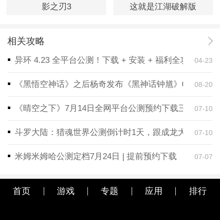
影之刃3
这就是江湖破解版
相关攻略
异环 4.23 全平台公测！下载 + 安装 + 福利全攻略，
04-23
《黑悟空神话》之后杨奇发布《黑神话钟馗》CG！预告
08-20
《晴空之下》7月14日全网平台公测预约下载三端同步
07-10
斗罗大陆：猎魂世界公测倒计时1天，跟成龙大哥一起
07-10
米姆米姆哈公测定档7月24日 | 提前预约下载
07-07
首页
游戏
专题
应用
排行