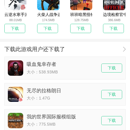
云逆水寒手游
火柴人战争遗产无敌版
班班暗黑怪物生存挑战5
边境检察官中
88.01MB
174.5MB
128.75MB
386.6MB
下载
下载
下载
下载
下载此游戏用户还下载了
吸血鬼幸存者
下载
大小：538.93MB
无尽的拉格朗日
下载
大小：1.47G
我的世界国际服模组版
下载
大小：775.5MB