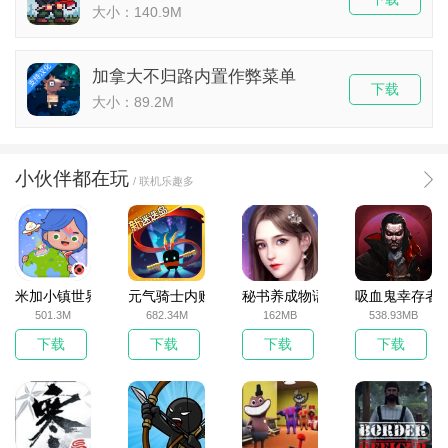
大小：140.9M
加拿大不归路内置作弊菜单
下载
大小：89.2M
小伙伴都在玩
/ 联机乐趣多
米加小镇世界2025官方版
元气骑士内购破解版
秘书养成物语
吸血鬼幸存者
501.3M
682.34M
162MB
538.93MB
下载
下载
下载
下载