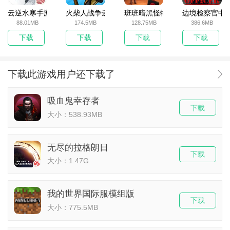
云逆水寒手游
火柴人战争遗产无敌版
班班暗黑怪物生存挑战5
边境检察官中
88.01MB
174.5MB
128.75MB
386.6MB
下载
下载
下载
下载
下载此游戏用户还下载了
吸血鬼幸存者
下载
大小：538.93MB
无尽的拉格朗日
下载
大小：1.47G
我的世界国际服模组版
下载
大小：775.5MB