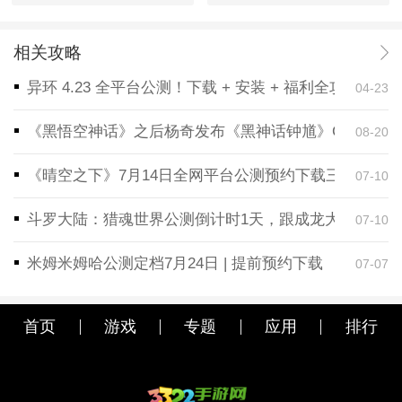
相关攻略
异环 4.23 全平台公测！下载 + 安装 + 福利全攻略，
04-23
《黑悟空神话》之后杨奇发布《黑神话钟馗》CG！预告
08-20
《晴空之下》7月14日全网平台公测预约下载三端同步
07-10
斗罗大陆：猎魂世界公测倒计时1天，跟成龙大哥一起
07-10
米姆米姆哈公测定档7月24日 | 提前预约下载
07-07
首页
游戏
专题
应用
排行