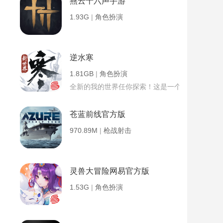
燕云十六声手游
1.93G
|
角色扮演
逆水寒
1.81GB
|
角色扮演
全新的我的世界任你探索！这是一个小提示字段。
苍蓝前线官方版
970.89M
|
枪战射击
灵兽大冒险网易官方版
1.53G
|
角色扮演