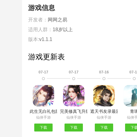
游戏信息
开发者：
网网之易
适用人群：
18岁以上
版本:
v1.1.1
游戏更新表
07-17
07-17
07-16
07-
此生无白礼包版
完美修真飞升版
遮天书友录最新版
青
仙侠手游
仙侠手游
仙侠手游
仙侠
下载
下载
下载
下