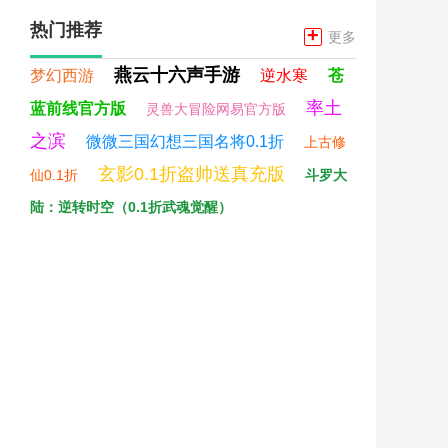
热门推荐
+
更多
燕云十六声手游
梦幻西游
逆水寒
苍
率土
蓝前线官方版
灵兽大冒险网易官方版
之滨
微微三国幻想三国名将0.1折
上古修
玄影0.1折盗帅送真充版
仙0.1折
斗罗大
陆：逆转时空（0.1折武魂觉醒）