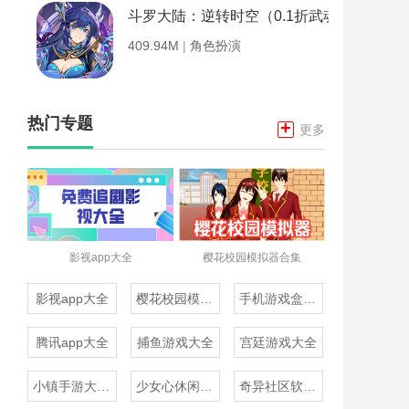
斗罗大陆：逆转时空（0.1折武魂觉醒）
409.94M
|
角色扮演
热门专题
+
更多
影视app大全
樱花校园模拟器合集
影视app大全
樱花校园模拟器合集
手机游戏盒子大全
腾讯app大全
捕鱼游戏大全
宫廷游戏大全
小镇手游大全免费下载
少女心休闲游戏推荐
奇异社区软件合集