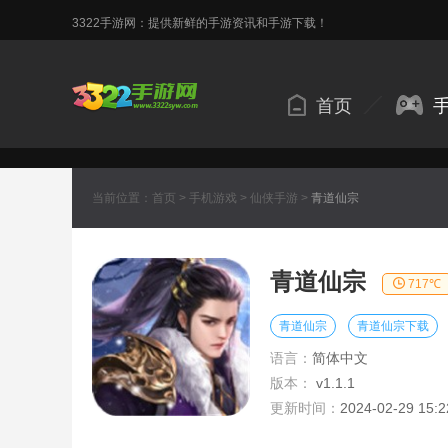
3322手游网：提供新鲜的手游资讯和手游下载！
首页
当前位置：
首页
>
手机游戏
>
仙侠手游
>
青道仙宗
青道仙宗
717℃
青道仙宗
青道仙宗下载
语言：
简体中文
版本：
v1.1.1
更新时间：
2024-02-29 15:2