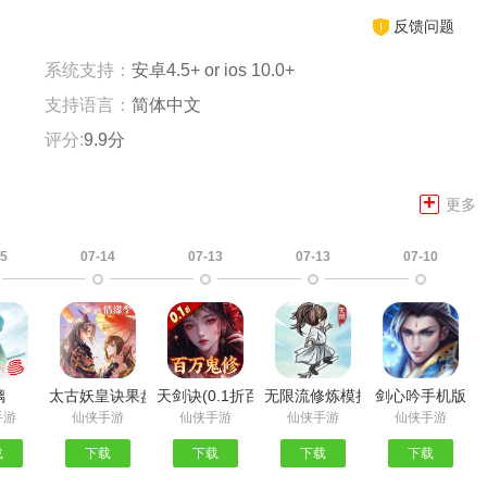
反馈问题
系统支持：
安卓4.5+ or ios 10.0+
支持语言：
简体中文
评分:
9.9分
+
更多
15
07-14
07-13
07-13
07-10
璃
太古妖皇诀果盘版
天剑诀(0.1折百万真充鬼修)
无限流修炼模拟器
剑心吟手机版
手游
仙侠手游
仙侠手游
仙侠手游
仙侠手游
载
下载
下载
下载
下载