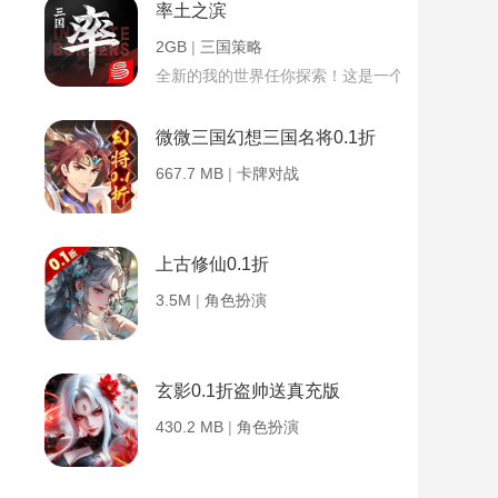
率土之滨
2GB
|
三国策略
全新的我的世界任你探索！这是一个小提示字段。
微微三国幻想三国名将0.1折
667.7 MB
|
卡牌对战
上古修仙0.1折
3.5M
|
角色扮演
玄影0.1折盗帅送真充版
430.2 MB
|
角色扮演