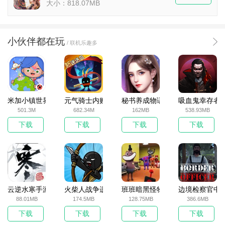
大小：818.07MB
小伙伴都在玩
/ 联机乐趣多
米加小镇世界2025官方版
元气骑士内购破解版
秘书养成物语
吸血鬼幸存者
501.3M
682.34M
162MB
538.93MB
下载
下载
下载
下载
云逆水寒手游
火柴人战争遗产无敌版
班班暗黑怪物生存挑战5
边境检察官中
88.01MB
174.5MB
128.75MB
386.6MB
下载
下载
下载
下载