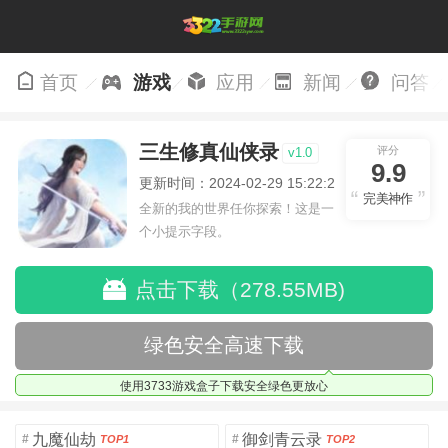
首页
游戏
应用
新闻
问答
三生修真仙侠录
评分
v1.0
9.9
更新时间：2024-02-29 15:22:29
完美神作
全新的我的世界任你探索！这是一
个小提示字段。
点击下载（278.55MB)
绿色安全高速下载
使用3733游戏盒子下载安全绿色更放心
九魔仙劫
御剑青云录
#
#
TOP1
TOP2