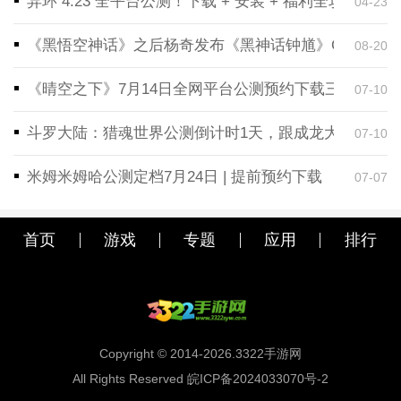
异环 4.23 全平台公测！下载 + 安装 + 福利全攻略，
04-23
《黑悟空神话》之后杨奇发布《黑神话钟馗》CG！预告
08-20
《晴空之下》7月14日全网平台公测预约下载三端同步
07-10
斗罗大陆：猎魂世界公测倒计时1天，跟成龙大哥一起
07-10
米姆米姆哈公测定档7月24日 | 提前预约下载
07-07
首页
游戏
专题
应用
排行
Copyright © 2014-2026.3322手游网
All Rights Reserved 皖ICP备2024033070号-2