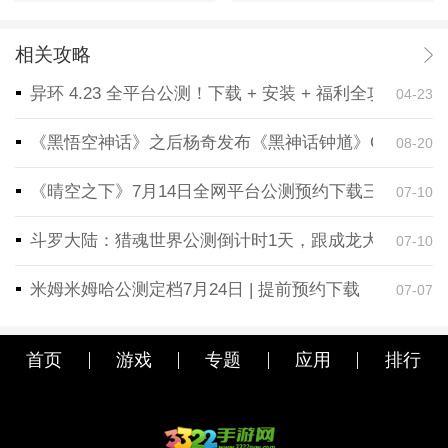
相关攻略
异环 4.23 全平台公测！下载 + 安装 + 福利全攻略，
04-23
《黑悟空神话》之后杨奇发布《黑神话钟馗》CG！预告
08-20
《晴空之下》7月14日全网平台公测预约下载三端同步
07-10
斗罗大陆：猎魂世界公测倒计时1天，跟成龙大哥一起
07-10
米姆米姆哈公测定档7月24日 | 提前预约下载
07-07
首页
游戏
专题
应用
排行