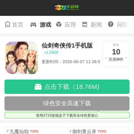
首页
游戏
应用
新闻
问答
仙剑奇侠传1手机版
评分
10
v1.0509
完美神作
更新时间：2026-06-07 11:38:09
点击下载（18.76M)
绿色安全高速下载
使用3733游戏盒子下载安全绿色更放心
九魔仙劫
御剑青云录
#
#
TOP1
TOP2