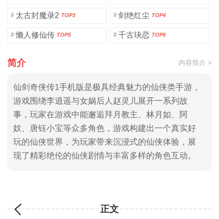
太古封魔录2
剑绝红尘
#
#
TOP3
TOP4
懒人修仙传
千古玦恋
#
#
TOP5
TOP6
简介
内容简介 >
仙剑奇侠传1手机版是极具经典魅力的仙侠类手游，
游戏围绕李逍遥与女娲后人赵灵儿展开一系列故
事，玩家在游戏中能邂逅拜月教主、林月如、阿
奴、唐钰小宝等众多角色，游戏构建出一个真实好
玩的仙侠世界，为玩家带来沉浸式的仙侠体验，展
现了精彩绝伦的仙侠剧情与丰富多样的角色互动。
正文