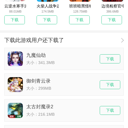
云逆水寒手游
火柴人战争遗产无敌版
班班暗黑怪物生存挑战5
边境检察官中
88.01MB
174.5MB
128.75MB
386.6MB
下载
下载
下载
下载
下载此游戏用户还下载了
九魔仙劫
下载
大小：341.3MB
御剑青云录
下载
大小：299MB
太古封魔录2
下载
大小：216.1MB