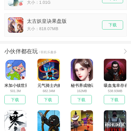
大小：1.01G
太古妖皇诀果盘版
下载
大小：818.07MB
小伙伴都在玩
/ 联机乐趣多
米加小镇世界2025官方版
元气骑士内购破解版
秘书养成物语
吸血鬼幸存者
501.3M
682.34M
162MB
538.93MB
下载
下载
下载
下载