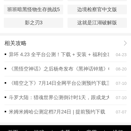
班班暗黑怪物生存挑战5
边境检察官中文版
影之刃3
这就是江湖破解版
相关攻略
异环 4.23 全平台公测！下载 + 安装 + 福利全攻略，
04-23
《黑悟空神话》之后杨奇发布《黑神话钟馗》CG！预告
08-20
《晴空之下》7月14日全网平台公测预约下载三端同步
07-10
斗罗大陆：猎魂世界公测倒计时1天，跟成龙大哥一起
07-10
米姆米姆哈公测定档7月24日 | 提前预约下载
07-07