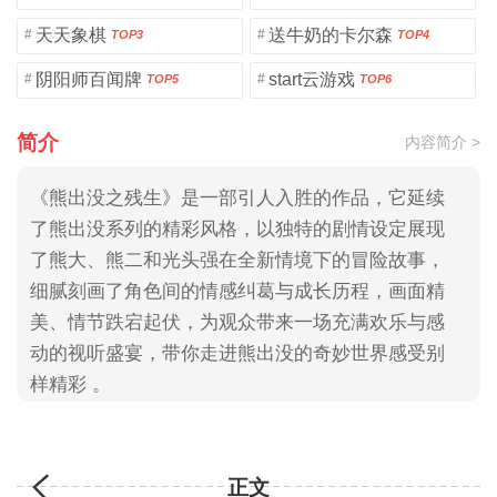
天天象棋
送牛奶的卡尔森
#
#
TOP3
TOP4
阴阳师百闻牌
start云游戏
#
#
TOP5
TOP6
简介
内容简介 >
《熊出没之残生》是一部引人入胜的作品，它延续
了熊出没系列的精彩风格，以独特的剧情设定展现
了熊大、熊二和光头强在全新情境下的冒险故事，
细腻刻画了角色间的情感纠葛与成长历程，画面精
美、情节跌宕起伏，为观众带来一场充满欢乐与感
动的视听盛宴，带你走进熊出没的奇妙世界感受别
样精彩 。
正文