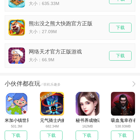
大小：635.33M
熊出没之熊大快跑官方正版
下载
大小：27.09M
网络天才官方正版游戏
下载
大小：66.9M
小伙伴都在玩
/ 联机乐趣多
米加小镇世界2025官方版
元气骑士内购破解版
秘书养成物语
吸血鬼幸存者
501.3M
682.34M
162MB
538.93MB
下载
下载
下载
下载