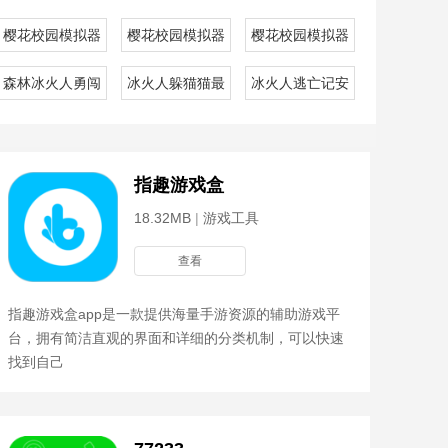
测版
樱花校园模拟器九游正版
樱花校园模拟器联机正版
樱花校园模拟器国际版
限金币版
森林冰火人勇闯森林神庙手机版
冰火人躲猫猫最新版
冰火人逃亡记安卓版
指趣游戏盒
18.32MB
|
游戏工具
查看
指趣游戏盒app是一款提供海量手游资源的辅助游戏平
台，拥有简洁直观的界面和详细的分类机制，可以快速
找到自己