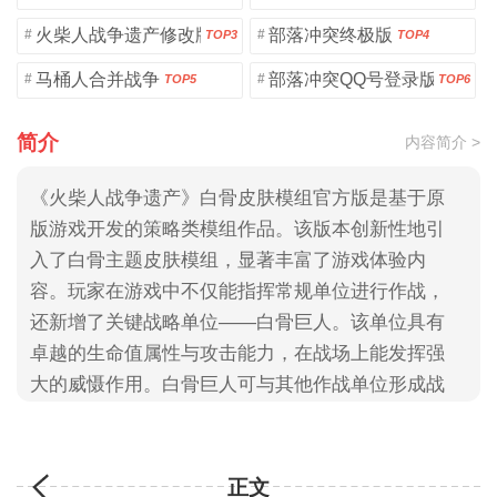
火柴人战争遗产修改版
部落冲突终极版
#
#
TOP3
TOP4
马桶人合并战争
部落冲突QQ号登录版
#
#
TOP5
TOP6
简介
内容简介 >
《火柴人战争遗产》白骨皮肤模组官方版是基于原
版游戏开发的策略类模组作品。该版本创新性地引
入了白骨主题皮肤模组，显著丰富了游戏体验内
容。玩家在游戏中不仅能指挥常规单位进行作战，
还新增了关键战略单位——白骨巨人。该单位具有
卓越的生命值属性与攻击能力，在战场上能发挥强
大的威慑作用。白骨巨人可与其他作战单位形成战
术配合，大幅提升整体作战效能，大家快来3322游
戏网下载吧！
正文