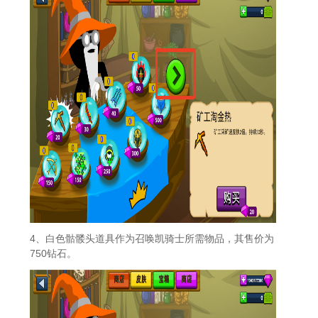
4、白色骷髅头道具作为召唤凯骑士所需物品，其售价为
750钻石。