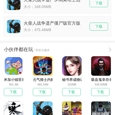
下载
大小：168.05MB
火柴人战争遗产僵尸版官方版
下载
大小：475.48MB
小伙伴都在玩
/ 联机乐趣多
米加小镇世界2025官方版
元气骑士内购破解版
秘书养成物语
吸血鬼幸存者
501.3M
682.34M
162MB
538.93MB
下载
下载
下载
下载