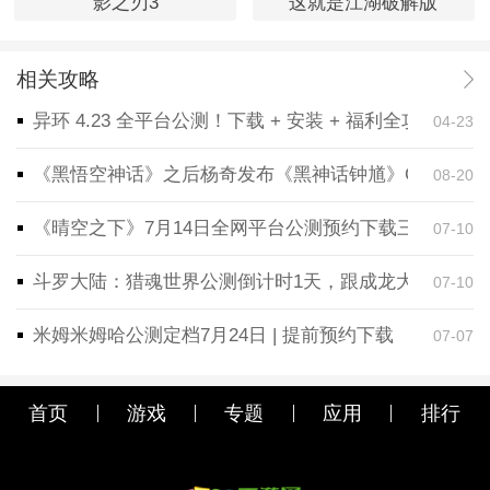
影之刃3
这就是江湖破解版
相关攻略
异环 4.23 全平台公测！下载 + 安装 + 福利全攻略，
04-23
《黑悟空神话》之后杨奇发布《黑神话钟馗》CG！预告
08-20
《晴空之下》7月14日全网平台公测预约下载三端同步
07-10
斗罗大陆：猎魂世界公测倒计时1天，跟成龙大哥一起
07-10
米姆米姆哈公测定档7月24日 | 提前预约下载
07-07
首页
游戏
专题
应用
排行