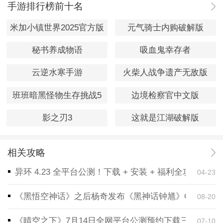
手游排行榜前十名
米加小镇世界2025官方版
元气骑士内购破解版
秘书养成物语
吸血鬼幸存者
云逆水寒手游
火柴人战争遗产无敌版
班班暗黑怪物生存挑战5
边境检察官中文版
影之刃3
这就是江湖破解版
相关攻略
异环 4.23 全平台公测！下载 + 安装 + 福利全攻略，
04-23
《黑悟空神话》之后杨奇发布《黑神话钟馗》CG！预告
08-20
《晴空之下》7月14日全网平台公测预约下载三端同步
07-10