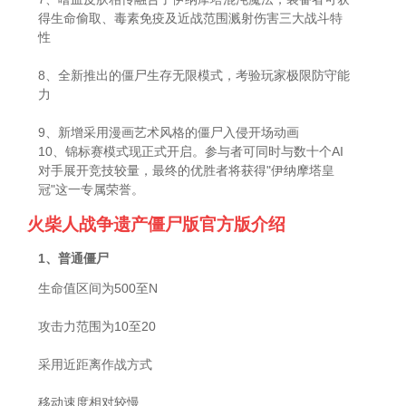
得生命偷取、毒素免疫及近战范围溅射伤害三大战斗特
性
8、全新推出的僵尸生存无限模式，考验玩家极限防守能
力
9、新增采用漫画艺术风格的僵尸入侵开场动画
10、锦标赛模式现正式开启。参与者可同时与数十个AI
对手展开竞技较量，最终的优胜者将获得"伊纳摩塔皇
冠"这一专属荣誉。
火柴人战争遗产僵尸版官方版介绍
1、普通僵尸
生命值区间为500至N
攻击力范围为10至20
采用近距离作战方式
移动速度相对较慢