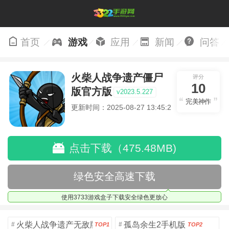
首页
游戏
应用
新闻
问答
火柴人战争遗产僵尸
评分
10
版官方版
v2023.5.227
完美神作
更新时间：2025-08-27 13:45:24
点击下载（475.48MB)
绿色安全高速下载
使用3733游戏盒子下载安全绿色更放心
火柴人战争遗产无敌版
孤岛余生2手机版
#
#
TOP1
TOP2