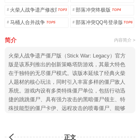
火柴人战争遗产修改版
部落冲突终极版
#
#
TOP3
TOP4
马桶人合并战争
部落冲突QQ号登录版
#
#
TOP5
TOP6
简介
内容简介 >
火柴人战争遗产僵尸版（Stick War: Legacy）官方
版是该系列推出的创新策略塔防游戏，其最大特色
在于独特的无尽僵尸模式。该版本延续了经典火柴
人题材的核心玩法，同时引入丰富多样的僵尸敌人
系统。游戏内设有多类特殊僵尸单位，包括行动迅
捷的跳跳僵尸、具有强力攻击的黑暗僵尸领主、特
殊技能型的僵尸卡伊、远程攻击的喷毒僵尸、能够
潜行的钻地僵尸以及防御力卓越的僵尸斯巴达巨人
等。每类僵尸都具备独特的攻击方式和防御特性，
需要玩家制定针对性战略才能有效抵御。这种差异
正文