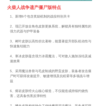
火柴人战争遗产僵尸版特点
1、新增6个包含奖励机制的战役特别关卡
2、现已开放全角色皮肤更换系统，解锁具有独特属性的
强力武器与护甲装备
3、树叶皮肤以高性价比著称，能显著提升部队机动性与
快速集结能力
4、寒冰皮肤蕴含强力冰霜魔法，可对敌人施加冻结及减
速效果
5、采用魔法兽骨与毛皮制成的野蛮皮肤，装备者攻击僵
尸时可获得攻速提升、敏捷增强及抗眩晕等多项战斗增
益
6、熔岩皮肤经火山核心锻造，不仅能造成持续灼烧伤
害，还具备伤害反弹特性
7、嗜血皮肤相传融合了伊纳摩塔混沌魔法，装备者可获