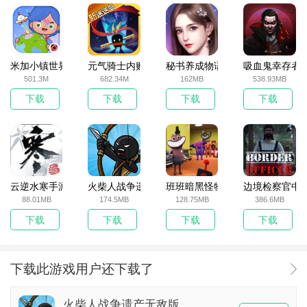
米加小镇世界2025官方版
元气骑士内购破解版
秘书养成物语
吸血鬼幸存者
501.3M
682.34M
162MB
538.93MB
下载
下载
下载
下载
云逆水寒手游
火柴人战争遗产无敌版
班班暗黑怪物生存挑战5
边境检察官中
88.01MB
174.5MB
128.75MB
386.6MB
下载
下载
下载
下载
下载此游戏用户还下载了
火柴人战争遗产无敌版